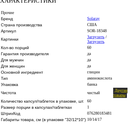
ХАРАКТЕРИСТИКИ
Прочие
Бренд
Solaray
Страна производства
США
Артикул
SOR-18348
Загрузить
/
Картинки
Загрузить
Кол-во порций
60
Гарантия производителя
да
Для мужчин
да
Для женщин
да
Основной ингредиент
глицин
Тип
аминокислота
Упаковка
банка
Другие
Чистота
чистый
товары
Количество капсул/таблеток в упаковке, шт.
60
Размер порции в капсулах/таблетках
1
ШтрихКод
076280183481
Габариты товара, см (в упаковке "32/12*10")
10/14/17