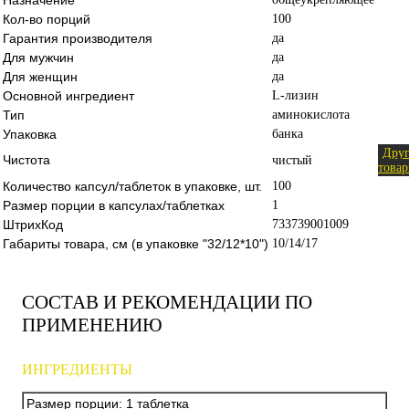
Кол-во порций
100
Гарантия производителя
да
Для мужчин
да
Для женщин
да
Основной ингредиент
L-лизин
Тип
аминокислота
Упаковка
банка
Дру
Чистота
чистый
това
Количество капсул/таблеток в упаковке, шт.
100
Размер порции в капсулах/таблетках
1
ШтрихКод
733739001009
Габариты товара, см (в упаковке "32/12*10")
10/14/17
СОСТАВ И РЕКОМЕНДАЦИИ ПО
ПРИМЕНЕНИЮ
ИНГРЕДИЕНТЫ
Размер порции: 1 таблетка