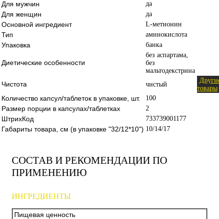
Для мужчин
да
Для женщин
да
Основной ингредиент
L-метионин
Тип
аминокислота
Упаковка
банка
без аспартама,
Диетические особенности
без
мальтодекстрина
Други
Чистота
чистый
товары
Количество капсул/таблеток в упаковке, шт.
100
Размер порции в капсулах/таблетках
2
ШтрихКод
733739001177
Габариты товара, см (в упаковке "32/12*10")
10/14/17
СОСТАВ И РЕКОМЕНДАЦИИ ПО
ПРИМЕНЕНИЮ
ИНГРЕДИЕНТЫ
Пищевая ценность