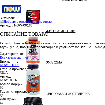
Отзывов: 0
Добавить отзыв
Артикул:
NOW-00166
ЖИРОСЖИГАТЕЛИ
ОПИСАНИЕ ТОВАРА:
L-Tryptophan от NOW – это аминокислота с выраженным эффектом,
глубину сна, повышает релаксацию и улучшает засыпание. Также д
Характеристики:
Все характеристики
Бренд
ЗМА (ZMA)
NOW FOODS
Страна производства
США
Артикул
NOW-00166
Кол-во порций
60
Гарантия производителя
ЗДОРОВЬЕ И ДОЛГОЛЕТИЕ
да
Для мужчин
да