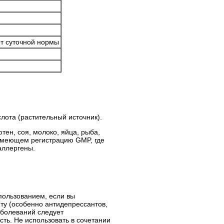
т суточной нормы
лота (растительный источник).
тен, соя, молоко, яйца, рыба,
 имеющем регистрацию GMP, где
аллергены.
пользованием, если вы
пту
(особенно антидепрессантов,
аболеваний следует
сть. Не использовать в сочетании