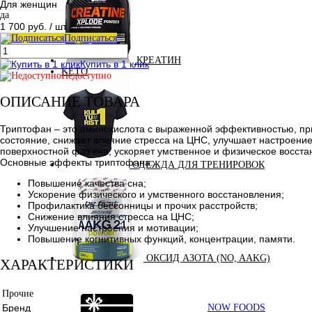
Для женщин
да
1 700 руб.
/ шт
Подписаться
КРЕАТИН
Купить в 1 клик
KETO
Недоступно
ОПИСАНИЕ ТОВАРА
Триптофан – это аминокислота с выраженной эффективностью, пр
состояние, снижает влияние стресса на ЦНС, улучшает настроени
поверхностной фаз сна, ускоряет умственное и физическое восста
Основные эффекты триптофана:
ОДЕЖДА ДЛЯ ТРЕНИРОВОК
Повышение качества сна;
Ускорение физического и умственного восстановления;
Профилактика бессонницы и прочих расстройств;
Снижение влияния стресса на ЦНС;
Улучшение настроения и мотивации;
Повышение когнитивных функций, концентрации, памяти.
ОКСИД АЗОТА (NO, AAKG)
ХАРАКТЕРИСТИКИ
Прочие
Бренд
NOW FOODS