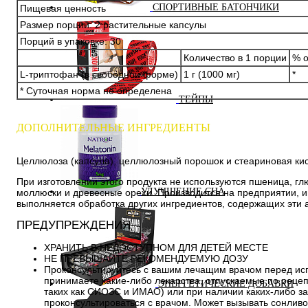
СПОРТИВНЫЕ БАТОНЧИКИ
Пищевая ценность
Размер порции: 2 растительные капсулы
Порций в упаковке: 30
Количество в 1 порции
% о
L-триптофан (в свободной форме)
1 г (1000 мг)
*
* Суточная норма не определена
ТЕЙПЫ
ДОПОЛНИТЕЛЬНЫЕ ИНГРЕДИЕНТЫ
Целлюлоза (капсула), целлюлозный порошок и стеариновая кис
При изготовлении этого продукта не используются пшеница, глю
УЛУЧШЕНИЕ СНА
моллюски и древесные орехи. Производится на предприятии,
выполняется обработка других ингредиентов, содержащих эти 
ПРЕДУПРЕЖДЕНИЯ
ХРАНИТЬ В НЕДОСТУПНОМ ДЛЯ ДЕТЕЙ МЕСТЕ
НЕ ПРЕВЫШАЙТЕ РЕКОМЕНДУЕМУЮ ДОЗУ
Проконсультируйтесь с вашим лечащим врачом перед ис
принимаете какие-либо лекарства, отпускаемые по реце
ЭНЕРГЕТИЧЕСКИЕ ДОБАВКИ
таких как СИОЗС и ИМАО) или при наличии каких-либо з
проконсультироваться с врачом. Может вызывать сонливо