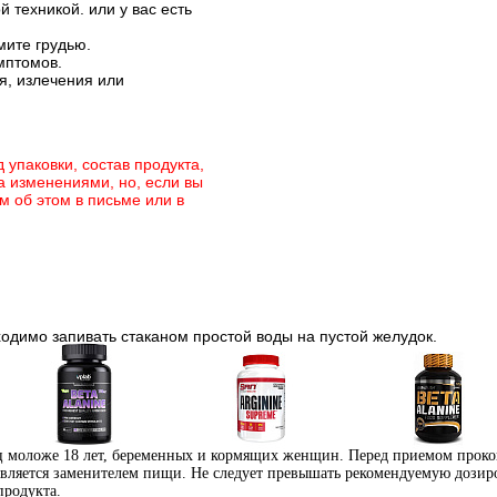
й техникой.
или у вас есть
мите грудью.
мптомов.
я, излечения или
 упаковки, состав продукта,
а изменениями, но, если вы
м об этом в письме или в
одимо запивать стаканом простой воды на пустой желудок.
иц моложе 18 лет, беременных и кормящих женщин. Перед приемом проко
Аминокислоты
Аргинин (l-arginine)
Бета-аланин
является заменителем пищи. Не следует превышать рекомендуемую дозиро
отдельные
продукта.