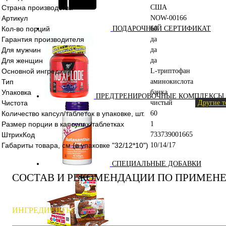
Страна производства
США
Артикул
NOW-00166
Кол-во порций
60
ПОДАРОЧНЫЙ СЕРТИФИКАТ
Гарантия производителя
да
Для мужчин
да
Для женщин
да
Основной ингредиент
L-триптофан
Тип
аминокислота
Упаковка
банка
ПРЕДТРЕНИРОВОЧНЫЕ КОМПЛЕКСЫ
Чистота
чистый
Другие т
Количество капсул/таблеток в упаковке, шт.
60
Размер порции в капсулах/таблетках
1
ШтрихКод
733739001665
Габариты товара, см (в упаковке "32/12*10")
10/14/17
СПЕЦИАЛЬНЫЕ ДОБАВКИ
СОСТАВ И РЕКОМЕНДАЦИИ ПО ПРИМЕН
ИНГРЕДИЕНТЫ