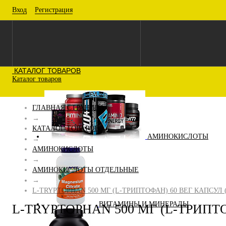
Вход
Регистрация
КАТАЛОГ ТОВАРОВ
Каталог товаров
ГЛАВНАЯ СТРАНИЦА
→
КАТАЛОГ ТОВАРОВ
АМИНОКИСЛОТЫ
→
АМИНОКИСЛОТЫ
→
АМИНОКИСЛОТЫ ОТДЕЛЬНЫЕ
→
L-TRYPTOPHAN 500 МГ (L-ТРИПТОФАН) 60 ВЕГ КАПСУЛ
ВИТАМИНЫ И МИНЕРАЛЫ
L-TRYPTOPHAN 500 МГ (L-ТРИПТ