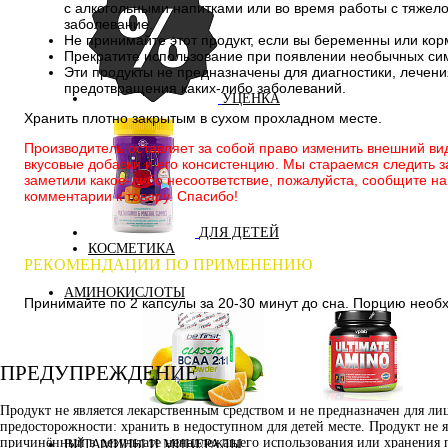
с алкогольными напитками или во время работы с тяжело
заболевание.
Не принимайте этот продукт, если вы беременны или кор
Прекратите использование при появлении необычных си
Эти продукты не предназначены для диагностики, лечени
предотвращения каких-либо заболеваний.
УЦЕНКА
Хранить плотно закрытым в сухом прохладном месте.
Производитель оставляет за собой право изменить внешний вид
вкусовые добавки и его консистенцию. Мы стараемся следить з
заметили какое-либо несоответствие, пожалуйста, сообщите на
комментарии к товару. Спасибо!
ДЛЯ ДЕТЕЙ
КОСМЕТИКА
РЕКОМЕНДАЦИИ ПО ПРИМЕНЕНИЮ
АМИНОКИСЛОТЫ
Принимайте по 2 капсулы за 20-30 минут до сна. Порцию необх
ПРЕДУПРЕЖДЕНИЕ
Продукт не является лекарственным средством и не предназначен для л
Аминокислоты
Bcaa
предосторожности: хранить в недоступном для детей месте. Продукт не 
комплексные
причинённый в результате ненадлежащего использования или хранения 
ВИТАМИНЫ И МИНЕРАЛЫ