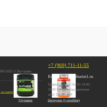
+7 (969) 711-11-55
2005-2025 © Все права
Email:
msk@kulturist1.ru
График работы: Пн-Пт 10:00-
20:00 Сб-Вс (и праздничные
 на карте
дни) 10:00-18:00
Глутамин
Цитрулин (l-citrulline)