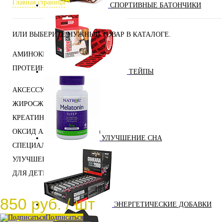
Главная страница
СПОРТИВНЫЕ БАТОНЧИКИ
ИЛИ ВЫБЕРИТЕ НУЖНЫЙ ТОВАР В КАТАЛОГЕ.
АМИНОКИСЛОТЫ
ПРОТЕИНЫ
ТЕЙПЫ
АКСЕССУАРЫ
ЖИРОСЖИГАТЕЛИ
КРЕАТИН
ОКСИД АЗОТА (NO, AAKG)
УЛУЧШЕНИЕ СНА
СПЕЦИАЛЬНЫЕ ДОБАВКИ
УЛУЧШЕНИЕ СНА
ДЛЯ ДЕТЕЙ
850 руб.
/ шт
ЭНЕРГЕТИЧЕСКИЕ ДОБАВКИ
Подписаться