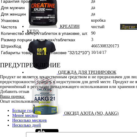
Гарантия производителя
да
Для мужчин
да
Для женщин
да
Упаковка
коробка
КРЕАТИН
Чистота
чистый
Другие 
KETO
Количество капсул/таблеток в упаковке, шт.
90
Размер порции в капсулах/таблетках
3
ШтрихКод
4665308320173
Габариты товара, см (в упаковке "32/12*10")
10/14/17
ПРЕДУПРЕЖДЕНИЕ
ОДЕЖДА ДЛЯ ТРЕНИРОВОК
Продукт не является лекарственным средством и не предназначен для л
предосторожности: хранить в недоступном для детей месте. Продукт не 
причинённый в результате ненадлежащего использования или хранения 
Добавить отзыв
Ваша оценка:
Опыт использования:
Больше года
ОКСИД АЗОТА (NO, AAKG)
Менее месяца
Несколько месяцев
Несколько дней