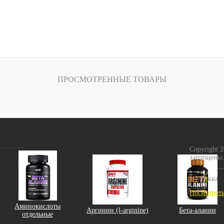
ПРОСМОТРЕННЫЕ ТОВАРЫ
Copyright 
защищены.
г. Москва
Посмотреть
Аминокислоты
Аргинин (l-arginine)
Бета-аланин
отдельные