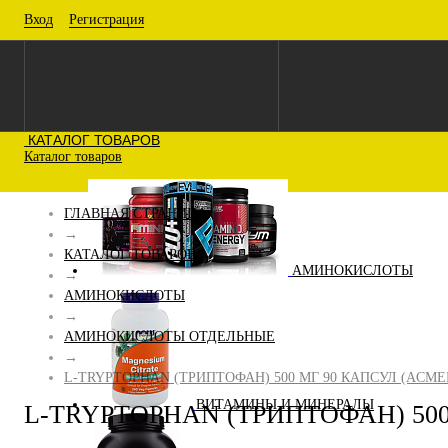
Вход
Регистрация
КАТАЛОГ ТОВАРОВ
Каталог товаров
ГЛАВНАЯ СТРАНИЦА
→
КАТАЛОГ ТОВАРОВ
АМИНОКИСЛОТЫ
→
АМИНОКИСЛОТЫ
→
АМИНОКИСЛОТЫ ОТДЕЛЬНЫЕ
→
L-TRYPTOPHAN (ТРИПТОФАН) 500 МГ 90 КАПСУЛ (ACME
ВИТАМИНЫ И МИНЕРАЛЫ
L-TRYPTOPHAN (ТРИПТОФАН) 500