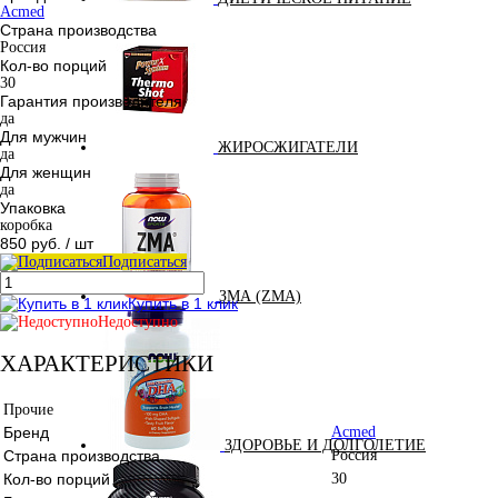
Acmed
Страна производства
Россия
Кол-во порций
30
Гарантия производителя
да
Для мужчин
ЖИРОСЖИГАТЕЛИ
да
Для женщин
да
Упаковка
коробка
850 руб.
/ шт
Подписаться
ЗМА (ZMA)
Купить в 1 клик
Недоступно
ХАРАКТЕРИСТИКИ
Прочие
Бренд
Acmed
ЗДОРОВЬЕ И ДОЛГОЛЕТИЕ
Страна производства
Россия
Кол-во порций
30