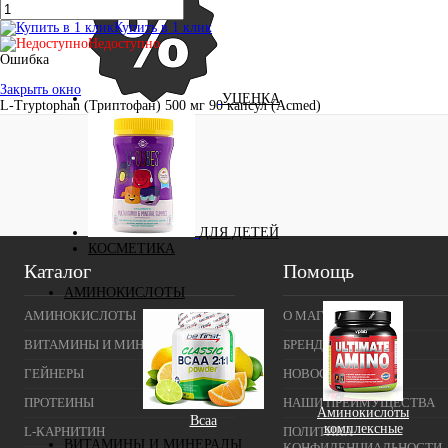
Купить в 1 клик
Недоступно
Ошибка
Закрыть окно
УЦЕНКА
L-Tryptophan (Триптофан) 500 мг 90 капсул (Acmed)
ДЛЯ ДЕТЕЙ
КОСМЕТИКА
Каталог
Помощь
АМИНОКИСЛОТЫ
АМИНОКИСЛОТЫ
О МАГАЗИНЕ
ВИТАМИНЫ И МИНЕРАЛЫ
БРЕНДЫ
ГЕЙНЕРЫ
НОВОСТИ
ПРОТЕИНЫ
НАШИ ПРЕИМУЩЕСТВА
Аминокислоты
Bcaa
комплексные
L-КАРНИТИН
ПОЛИТИКА
ВИТАМИНЫ И МИНЕРАЛЫ
КОНФИДЕНЦИАЛЬНОСТИ