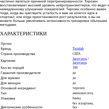
частично являться причиной перетренированности. Тирозин
восстанавливает высокий уровень нейротрансмиттеров, что ведет к
немедленному улучшению показателей. Тирозин особенно важен
тогда, когда вы чувствуете усталость и вам не хочется идти в
спортзал, или когда приостановился рост результатов, и вы не
можете больше увеличивать интенсивность тренировок обычными
методами.
ХАРАКТЕРИСТИКИ
Прочие
Бренд
Twinlab
Страна производства
США
Загрузить
/
Картинки
Загрузить
Кол-во порций
100
Гарантия производителя
да
Для мужчин
да
Для женщин
да
Основной ингредиент
тирозин
Тип
аминокислота
Упаковка
банка
без аспартама,
Диетические особенности
без