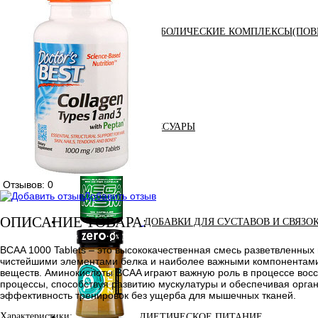
АНАБОЛИЧЕСКИЕ КОМПЛЕКСЫ(ПОВ
АКСЕССУАРЫ
Отзывов: 0
Добавить отзыв
ОПИСАНИЕ ТОВАРА:
ДОБАВКИ ДЛЯ СУСТАВОВ И СВЯЗО
BCAA 1000 Tablets – это высококачественная смесь разветвленны
чистейшими элементами белка и наиболее важными компонентами,
веществ. Аминокислоты BCAA играют важную роль в процессе восс
процессы, способствуя развитию мускулатуры и обеспечивая орган
эффективность тренировок без ущерба для мышечных тканей.
Характеристики:
ДИЕТИЧЕСКОЕ ПИТАНИЕ