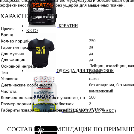
процессы, способствуя развитию мускулатуры и обеспечивая орган
эффективность тренировок без ущерба для мышечных тканей.
ХАРАКТЕРИСТИКИ
КРЕАТИН
Прочие
KETO
Бренд
Кол-во порций
250
Гарантия производителя
да
Для мужчин
да
Для женщин
да
Основной ингредиент
Лейцин, изолейцин, ва
ОДЕЖДА ДЛЯ ТРЕНИРОВОК
Тип
BCAA
Упаковка
пакет
Диетические особенности
без аспартама, без маль
Чистота
комплексный
Количество капсул/таблеток в упаковке, шт.
500
Размер порции в капсулах/таблетках
2
Габариты товара, см (в упаковке "32/12*10")
15/15/20
ОКСИД АЗОТА (NO, AAKG)
СОСТАВ И РЕКОМЕНДАЦИИ ПО ПРИМЕН