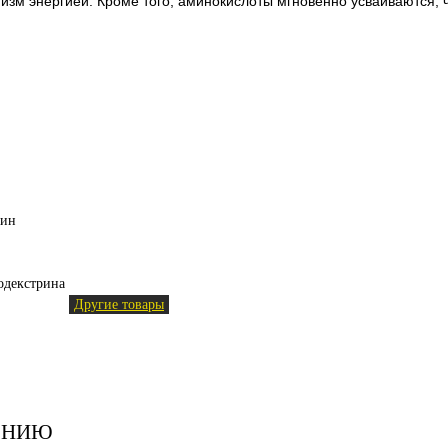
изм энергией. Кроме того, аминокислоты мгновенно усваиваются, 
лин
тодекстрина
Другие товары
ЕНИЮ