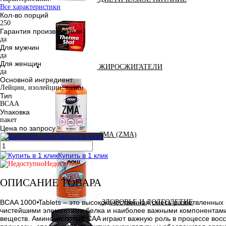
Все характеристики
Кол-во порций
250
Гарантия производителя
да
Для мужчин
да
Для женщин
ЖИРОСЖИГАТЕЛИ
да
Основной ингредиент
Лейцин, изолейцин, валин
Тип
BCAA
Упаковка
пакет
Цена по запросу
ЗМА (ZMA)
Запросить цену
Купить в 1 клик
Недоступно
ОПИСАНИЕ ТОВАРА
BCAA 1000 Tablets – это высококачественная смесь разветвленны
ЗДОРОВЬЕ И ДОЛГОЛЕТИЕ
чистейшими элементами белка и наиболее важными компонентами,
веществ. Аминокислоты BCAA играют важную роль в процессе восс