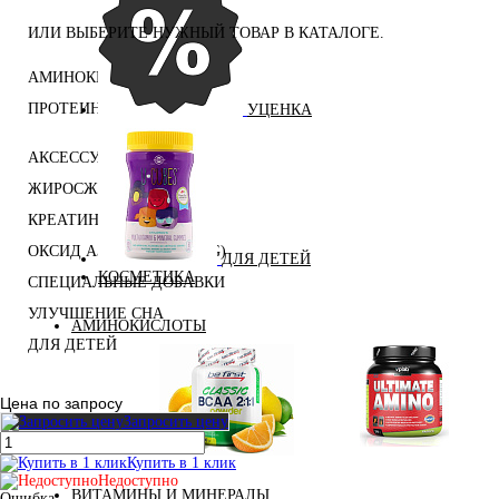
ИЛИ ВЫБЕРИТЕ НУЖНЫЙ ТОВАР В КАТАЛОГЕ.
АМИНОКИСЛОТЫ
ПРОТЕИНЫ
УЦЕНКА
АКСЕССУАРЫ
ЖИРОСЖИГАТЕЛИ
КРЕАТИН
ОКСИД АЗОТА (NO, AAKG)
ДЛЯ ДЕТЕЙ
КОСМЕТИКА
СПЕЦИАЛЬНЫЕ ДОБАВКИ
УЛУЧШЕНИЕ СНА
АМИНОКИСЛОТЫ
ДЛЯ ДЕТЕЙ
Цена по запросу
Запросить цену
Аминокислоты
Купить в 1 клик
Bcaa
комплексные
Недоступно
ВИТАМИНЫ И МИНЕРАЛЫ
Ошибка