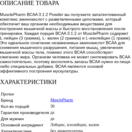
ОПИСАНИЕ ТОВАРА
MusclePharm BCAA 3:1:2 Powder вы получаете запатентованный
комплекс аминокислот с разветвленными цепочками, который
обеспечит ваш организм необходимыми веществами для
построения мышечной массы и быстрого восстановления после
тренировок. Каждая порция BCAA 3:1:2 от MusclePharm содержит
L-лейцин (3 грамма), L- валин (2 грамма) и L-изолейцин (1 грамм).
Это идеальное сочетание незаменимых аминокислот ВСАА для
снижения мышечного разрушения, питания мышц, увеличения
мышечной массы тела, помимо этого ВСАА способствуют
сжиганию жира. Организм человека не может синтезировать ВСАА
самостоятельно, поэтому восполнять запасы ВСАА нужно из пищи
либо специальных добавок. ВСАА являются основой
эффективного построения мускулатуры.
ХАРАКТЕРИСТИКИ
Прочие
Бренд
MusclePharm
Кол-во порций
30
Гарантия производителя
да
Для мужчин
да
Основной ингредиент
Лейцин, изолейцин, валин
Характеристики
без ароматизатора