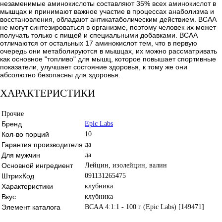
незаменимые аминокислоты составляют 35% всех аминокислот в
мышцах и принимают важное участие в процессах анаболизма и
восстановления, обладают антикатаболическим действием. BCAA
не могут синтезироваться в организме, поэтому человек их может
получать только с пищей и специальными добавками. BCAA
отличаются от остальных 17 аминокислот тем, что в первую
очередь они метаболируются в мышцах, их можно рассматривать
как основное "топливо" для мышц, которое повышает спортивные
показатели, улучшает состояние здоровья, к тому же они
абсолютно безопасны для здоровья.
ХАРАКТЕРИСТИКИ
Прочие
Бренд
Epic Labs
Кол-во порций
10
Гарантия производителя
да
Для мужчин
да
Основной ингредиент
Лейцин, изолейцин, валин
ШтрихКод
091131265475
Характеристики
клубника
Вкус
клубника
Элемент каталога
BCAA 4:1:1 - 100 г (Epic Labs) [149471]