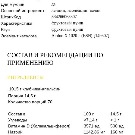
Для мужчин
да
Основной ингредиент
лейцин, изолейцин, валин
ШтрихКод
834266063307
Характеристики
фруктовый пунш
Вкус
фруктовый пунш
Элемент каталога
Amino X 1020 г (BSN) [149507]
СОСТАВ И РЕКОМЕНДАЦИИ ПО
ПРИМЕНЕНИЮ
ИНГРЕДИЕНТЫ
1015 г
клубника-апельсин
Порция 14,5 г
Количество порций 70
Состав в
100 г
14,5 г
Углеводы
<7,14 г
< 1 г
Витамин D (Холекальциферол)
3571 ед
500 ед
Натрий
1142,86 мг
160 мг