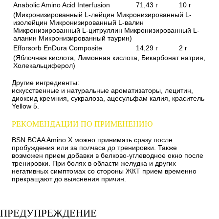
Anabolic Amino Acid Interfusion
71,43 г
10 г
(Микронизированный L-лейцин Микронизированный L-
изолейцин Микронизированный L-валин
Микронизированный L-цитруллин Микронизированный L-
аланин Микронизированный таурин)
Efforsorb EnDura Composite
14,29 г
2 г
(Яблочная кислота, Лимонная кислота, Бикарбонат натрия,
Холекальциферол)
Другие ингредиенты:
искусственные и натуральные ароматизаторы, лецитин,
диоксид кремния, сукралоза, ацесульфам калия, краситель
Yellow 5.
РЕКОМЕНДАЦИИ ПО ПРИМЕНЕНИЮ
BSN BCAA Amino X можно принимать сразу после
пробуждения или за полчаса до тренировки. Также
возможен прием добавки в белково-углеводное окно после
тренировки. При болях в области желудка и других
негативных симптомах со стороны ЖКТ прием временно
прекращают до выяснения причин.
ПРЕДУПРЕЖДЕНИЕ