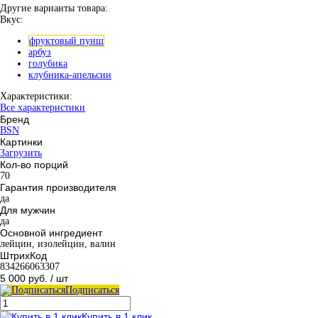
Другие варианты товара:
Вкус:
фруктовый пунш
арбуз
голубика
клубника-апельсин
Характеристики:
Все характеристики
Бренд
BSN
Картинки
Загрузить
Кол-во порций
70
Гарантия производителя
да
Для мужчин
да
Основной ингредиент
лейцин, изолейцин, валин
ШтрихКод
834266063307
5 000 руб.
/ шт
Подписаться
Купить в 1 клик