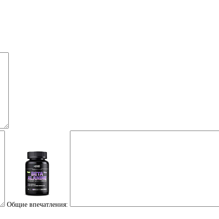
Аминокислоты
Общие впечатления:
Аргинин (l-arginine)
Бета-аланин
отдельные