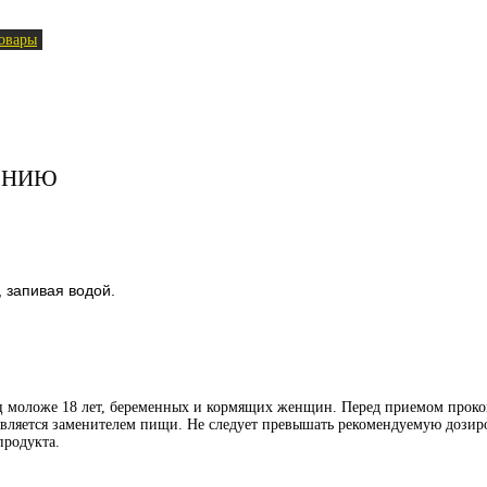
овары
ЕНИЮ
 запивая водой.
иц моложе 18 лет, беременных и кормящих женщин. Перед приемом проко
является заменителем пищи. Не следует превышать рекомендуемую дозиро
продукта.