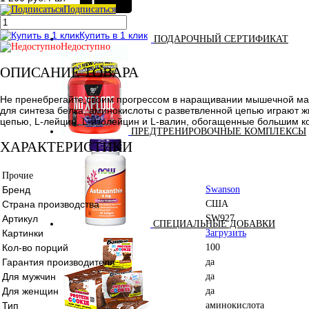
Подписаться
Купить в 1 клик
ПОДАРОЧНЫЙ СЕРТИФИКАТ
Недоступно
ОПИСАНИЕ ТОВАРА
Не пренебрегайте своим прогрессом в наращивании мышечной ма
для синтеза белка, аминокислоты с разветвленной цепью играют 
цепью, L-лейцин, L-изолейцин и L-валин, обогащенные большим к
ПРЕДТРЕНИРОВОЧНЫЕ КОМПЛЕКСЫ
ХАРАКТЕРИСТИКИ
Прочие
Бренд
Swanson
Страна производства
США
Артикул
SW927
СПЕЦИАЛЬНЫЕ ДОБАВКИ
Картинки
Загрузить
Кол-во порций
100
Гарантия производителя
да
Для мужчин
да
Для женщин
да
Тип
аминокислота