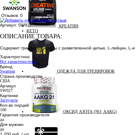
Отзывов: 0
Добавить отзыв
Артикул:
SW927
КРЕАТИН
KETO
ОПИСАНИЕ ТОВАРА:
Содержит три аминокислоты с разветвленной цепью, L-лейцин, L-и
Характеристики:
Все характеристики
Бренд
Swanson
ОДЕЖДА ДЛЯ ТРЕНИРОВОК
Страна производства
США
Артикул
SW927
Картинки
Загрузить
Кол-во порций
100
ОКСИД АЗОТА (NO, AAKG)
Гарантия производителя
да
Для мужчин
да
1 200 руб.
/ шт