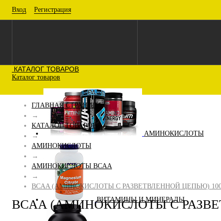
Вход
Регистрация
КАТАЛОГ ТОВАРОВ
Каталог товаров
ГЛАВНАЯ СТРАНИЦА
→
КАТАЛОГ ТОВАРОВ
АМИНОКИСЛОТЫ
→
АМИНОКИСЛОТЫ
→
АМИНОКИСЛОТЫ BCAA
→
BCAA (АМИНОКИСЛОТЫ С РАЗВЕТВЛЕННОЙ ЦЕПЬЮ) 100
ВИТАМИНЫ И МИНЕРАЛЫ
BCAA (АМИНОКИСЛОТЫ С РАЗВЕ