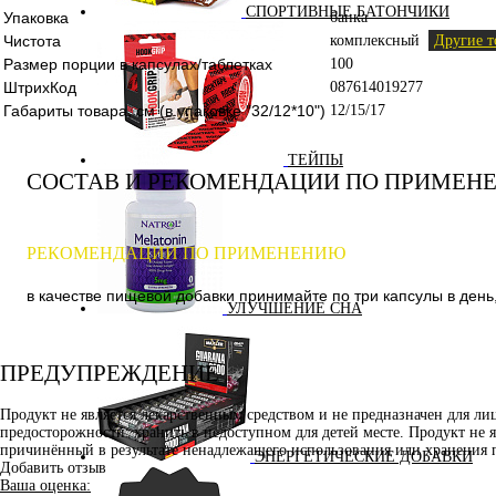
СПОРТИВНЫЕ БАТОНЧИКИ
Упаковка
банка
Чистота
комплексный
Другие т
Размер порции в капсулах/таблетках
100
ШтрихКод
087614019277
Габариты товара, см (в упаковке "32/12*10")
12/15/17
ТЕЙПЫ
СОСТАВ И РЕКОМЕНДАЦИИ ПО ПРИМЕН
РЕКОМЕНДАЦИИ ПО ПРИМЕНЕНИЮ
в качестве пищевой добавки принимайте по три капсулы в день,
УЛУЧШЕНИЕ СНА
ПРЕДУПРЕЖДЕНИЕ
Продукт не является лекарственным средством и не предназначен для л
предосторожности: хранить в недоступном для детей месте. Продукт не 
причинённый в результате ненадлежащего использования или хранения 
ЭНЕРГЕТИЧЕСКИЕ ДОБАВКИ
Добавить отзыв
Ваша оценка: