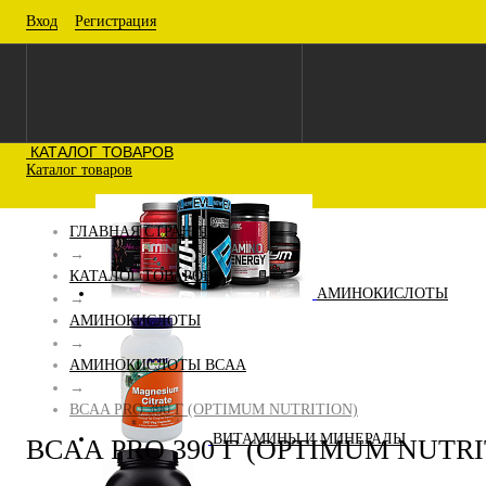
Вход
Регистрация
КАТАЛОГ ТОВАРОВ
Каталог товаров
ГЛАВНАЯ СТРАНИЦА
→
КАТАЛОГ ТОВАРОВ
АМИНОКИСЛОТЫ
→
АМИНОКИСЛОТЫ
→
АМИНОКИСЛОТЫ BCAA
→
BCAA PRO 390 Г (OPTIMUM NUTRITION)
ВИТАМИНЫ И МИНЕРАЛЫ
BCAA PRO 390 Г (OPTIMUM NUTRI