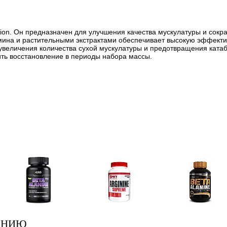
ion. Он предназначен для улучшения качества мускулатуры и сок
мина и растительными экстрактами обеспечивает высокую эффекти
увеличения количества сухой мускулатуры и предотвращения ката
ить восстановление в периоды набора массы.
Аминокислоты
Аргинин (l-arginine)
Бета-аланин
отдельные
ЕНИЮ