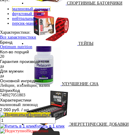
СПОРТИВНЫЕ БАТОНЧИКИ
малиновый лимонад
фруктовый пунш
нейтральный
персик-манго
Характеристики:
Все характеристики
Бренд
ТЕЙПЫ
Optimum nutrition
Кол-во порций
20
Гарантия производителя
да
Для мужчин
да
Основной ингредиент
УЛУЧШЕНИЕ СНА
Лейцин, изолейцин, валин
ШтрихКод
748927051803
Характеристики
малиновый лимонад
2 060 руб.
/ шт
Подписаться
ЭНЕРГЕТИЧЕСКИЕ ДОБАВКИ
Купить в 1 клик
Недоступно