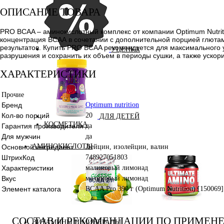
ОПИСАНИЕ ТОВАРА
PRO BCAA – аминокислотный комплекс от компании Optimum Nutrit
концентрация ВСАА в сочетании с дополнительной порцией глюта
результатов. Купить PRO BCAA рекомендуется для максимального 
УЦЕНКА
разрушения и сохранить их объем в периоды сушки, а также ускор
ХАРАКТЕРИСТИКИ
Прочие
Бренд
Optimum nutrition
Кол-во порций
20
ДЛЯ ДЕТЕЙ
КОСМЕТИКА
Гарантия производителя
да
Для мужчин
да
АМИНОКИСЛОТЫ
Основной ингредиент
Лейцин, изолейцин, валин
ШтрихКод
748927051803
Характеристики
малиновый лимонад
Вкус
малиновый лимонад
Элемент каталога
BCAA Pro 390 г (Optimum Nutrition) [150069]
Аминокислоты
Bcaa
комплексные
СОСТАВ И РЕКОМЕНДАЦИИ ПО ПРИМЕН
ВИТАМИНЫ И МИНЕРАЛЫ