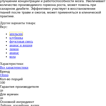
улучшении концентрации и работоспособности мозга. Увеличивает
количество производимого гормона роста, может помочь при
сахарном диабете. Эффективно участвует в восстановлении
тканей после травм и ожогов, может применяться в клинической
практике.
Другие варианты товара:
Вкус:
апельсин
клубника
фруктовая смесь
ананас и вишня
лимон
ананас
кола
Характеристики:
Все характеристики
Бренд
Olimp
Кол-во порций
100
Гарантия производителя
да
Для мужчин
да
Основной ингредиент
Лейцин, изолейцин, валин