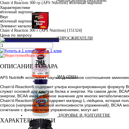
Chain`d Reaction 300 гр (APS Nutrition) яблочный мартини
Характеристики
яблочный мартини
Вкус
яблочный мартини
Элемент каталога
Chain`d Reaction 300 г (APS Nutrition) [151324]
Цена по запросу
ЖИРОСЖИГАТЕЛИ
Запросить цену
Купить в 1 клик
Недоступно
ОПИСАНИЕ ТОВАРА
ЗМА (ZMA)
APS Nutrition использует научно-доказанное соотношение аминокис
Chain'd-Reaction® содержит ультра концентрированную формулу B
служат основой для синтеза белка и энергии. На самом деле, ВСАА
энергии, ВСАА имеют важное значение для многих метаболических
Chain'd-Reaction® также содержит матрицу L-лейцина, которая п
стресса (например, высокой интенсивности упражнений), ВСАА мо
сочетании с физическими упражнениями, могут акт
ЗДОРОВЬЕ И ДОЛГОЛЕТИЕ
ХАРАКТЕРИСТИКИ