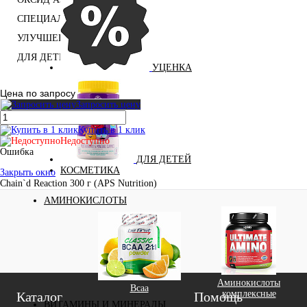
СПЕЦИАЛЬНЫЕ ДОБАВКИ
УЛУЧШЕНИЕ СНА
ДЛЯ ДЕТЕЙ
УЦЕНКА
Цена по запросу
Запросить цену
Купить в 1 клик
Недоступно
Ошибка
ДЛЯ ДЕТЕЙ
КОСМЕТИКА
Закрыть окно
Chain`d Reaction 300 г (APS Nutrition)
АМИНОКИСЛОТЫ
Аминокислоты
Bcaa
комплексные
Каталог
Помощь
ВИТАМИНЫ И МИНЕРАЛЫ