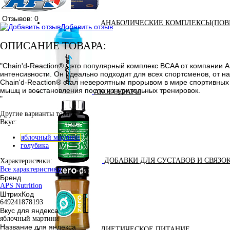
Отзывов: 0
АНАБОЛИЧЕСКИЕ КОМПЛЕКСЫ(ПОВ
Добавить отзыв
ОПИСАНИЕ ТОВАРА:
"Chain'd-Reaction® - это популярный комплекс BCAA от компании 
интенсивности. Он идеально подходит для всех спортсменов, от 
Chain'd-Reaction® стал невероятным прорывом в мире спортивных
мышц и восстановления после изнурительных тренировок.
АКСЕССУАРЫ
"
Другие варианты товара:
Вкус:
яблочный мартини
голубика
ДОБАВКИ ДЛЯ СУСТАВОВ И СВЯЗО
Характеристики:
Все характеристики
Бренд
APS Nutrition
ШтрихКод
649241878193
Вкус для яндекса
яблочный мартини
Название для яндекса
ДИЕТИЧЕСКОЕ ПИТАНИЕ