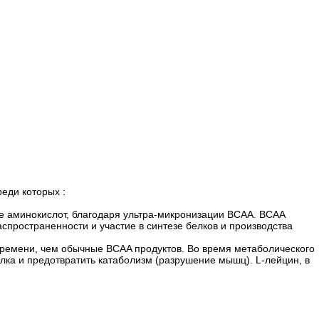
реди которых :
ие аминокислот, благодаря ультра-микронизации BCAA. ВСАА
спространенности и участие в синтезе белков и производства
 времени, чем обычные BCAA продуктов. Во время метаболического
лка и предотвратить катаболизм (разрушение мышц). L-лейцин, в