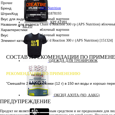
Прочие
Бренд
APS Nutrition
ШтрихКод
649241878193
Вкус для яндекса
яблочный мартини
КРЕАТИН
Название для яндекса
Chain`d Reaction 300 гр (APS Nutrition) яблочн
KETO
Характеристики
яблочный мартини
Вкус
яблочный мартини
Элемент каталога
Chain`d Reaction 300 г (APS Nutrition) [151324]
СОСТАВ И РЕКОМЕНДАЦИИ ПО ПРИМЕН
ОДЕЖДА ДЛЯ ТРЕНИРОВОК
РЕКОМЕНДАЦИИ ПО ПРИМЕНЕНИЮ
"Смешайте 2 мерные ложки (12 г) в 150 мл воды и хорошо пере
ОКСИД АЗОТА (NO, AAKG)
ПРЕДУПРЕЖДЕНИЕ
Продукт не является лекарственным средством и не предназначен для л