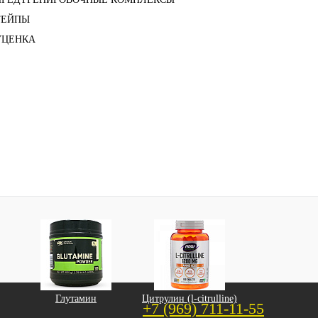
ТЕЙПЫ
УЦЕНКА
Глутамин
Цитрулин (l-citrulline)
+7 (969) 711-11-55