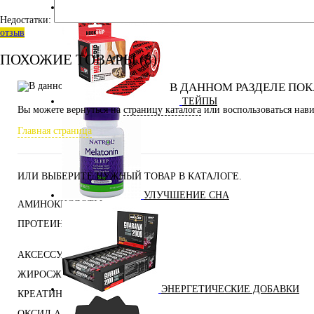
СПОРТИВНЫЕ БАТОНЧИКИ
Недостатки:
отзыв
ПОХОЖИЕ ТОВАРЫ (8)
В ДАННОМ РАЗДЕЛЕ ПОК
ТЕЙПЫ
Вы можете вернуться на
страницу каталога
или воспользоваться нави
Главная страница
ИЛИ ВЫБЕРИТЕ НУЖНЫЙ ТОВАР В КАТАЛОГЕ.
УЛУЧШЕНИЕ СНА
АМИНОКИСЛОТЫ
ПРОТЕИНЫ
АКСЕССУАРЫ
ЖИРОСЖИГАТЕЛИ
ЭНЕРГЕТИЧЕСКИЕ ДОБАВКИ
КРЕАТИН
ОКСИД АЗОТА (NO, AAKG)