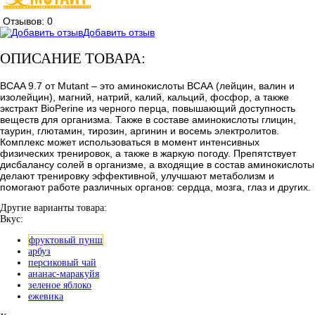
Отзывов: 0
Добавить отзыв
ОПИСАНИЕ ТОВАРА:
BCAA 9.7 от Mutant – это аминокислоты ВСАА (лейцин, валин и
изолейцин), магний, натрий, калий, кальций, фосфор, а также
экстракт BioPerine из черного перца, повышающий доступность
веществ для организма. Также в составе аминокислоты глицин,
таурин, глютамин, тирозин, аргинин и восемь электролитов.
Комплекс может использоваться в момент интенсивных
физических тренировок, а также в жаркую погоду. Препятствует
дисбалансу солей в организме, а входящие в состав аминокислоты
делают тренировку эффективной, улучшают метаболизм и
помогают работе различных органов: сердца, мозга, глаз и других.
Другие варианты товара:
Вкус:
фруктовый пунш
арбуз
персиковый чай
ананас-маракуйя
зеленое яблоко
ежевика