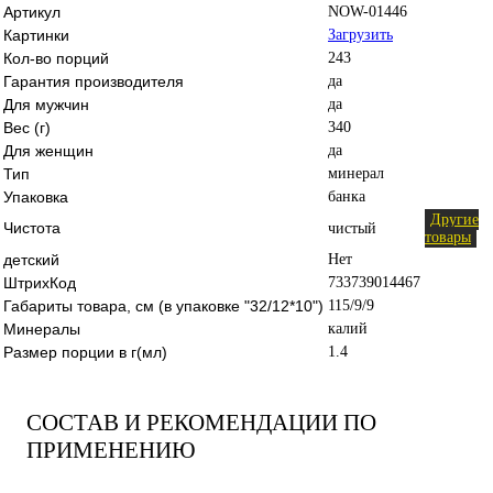
Артикул
NOW-01446
Картинки
Загрузить
Кол-во порций
243
Гарантия производителя
да
Для мужчин
да
Вес (г)
340
Для женщин
да
Тип
минерал
Упаковка
банка
Другие
Чистота
чистый
товары
детский
Нет
ШтрихКод
733739014467
Габариты товара, см (в упаковке "32/12*10")
115/9/9
Минералы
калий
Размер порции в г(мл)
1.4
СОСТАВ И РЕКОМЕНДАЦИИ ПО
ПРИМЕНЕНИЮ