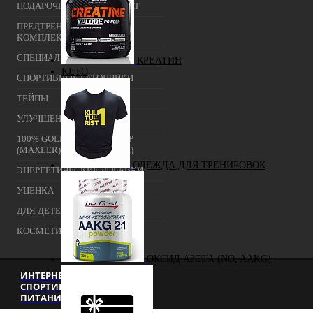
ПОДАРОЧНЫЙ СЕРТИФИКАТ
ПРЕДТРЕНИРОВОЧНЫЕ
КОМПЛЕКСЫ
СПЕЦИАЛЬНЫЕ ДОБАВКИ
КРЕАТИН
KETO
СПОРТИВНЫЕ БАТОНЧИКИ
ТЕЙПЫ
УЛУЧШЕНИЕ СНА
100% GOLDEN BCAA 210 ГР
(MAXLER) (НАТУРАЛЬНЫЙ)
ОДЕЖДА ДЛЯ ТРЕНИРОВОК
ЭНЕРГЕТИЧЕСКИЕ ДОБАВКИ
УЦЕНКА
ДЛЯ ДЕТЕЙ
КОСМЕТИКА
ОКСИД АЗОТА (NO, AAKG)
ИНТЕРНЕТ-МАГАЗИН
СПОРТИВНОГО
ПИТАНИЯ Г. МОСКВА