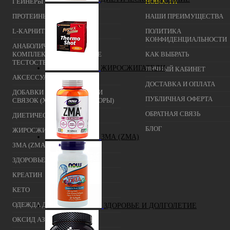
ГЕЙНЕРЫ
НОВОСТИ
ПРОТЕИНЫ
НАШИ ПРЕИМУЩЕСТВА
L-КАРНИТИН
ПОЛИТИКА
КОНФИДЕНЦИАЛЬНОСТИ
АНАБОЛИЧЕСКИЕ
КОМПЛЕКСЫ(ПОВЫШЕНИЕ
КАК ВЫБРАТЬ
ТЕСТОСТЕРОНА)
ЖИРОСЖИГАТЕЛИ
ЛИЧНЫЙ КАБИНЕТ
АКСЕССУАРЫ
ДОСТАВКА И ОПЛАТА
ДОБАВКИ ДЛЯ СУСТАВОВ И
ПУБЛИЧНАЯ ОФЕРТА
СВЯЗОК (ХОНДРОПРОТЕКТОРЫ)
ОБРАТНАЯ СВЯЗЬ
ДИЕТИЧЕСКОЕ ПИТАНИЕ
БЛОГ
ЖИРОСЖИГАТЕЛИ
ЗМА (ZMA)
ЗМА (ZMA)
ЗДОРОВЬЕ И ДОЛГОЛЕТИЕ
КРЕАТИН
KETO
ОДЕЖДА ДЛЯ ТРЕНИРОВОК
ЗДОРОВЬЕ И ДОЛГОЛЕТИЕ
ОКСИД АЗОТА (NO, AAKG)