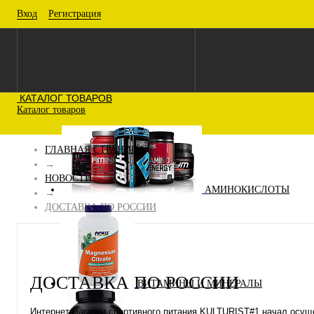
Вход
Регистрация
КАТАЛОГ ТОВАРОВ
Каталог товаров
ГЛАВНАЯ СТРАНИЦА
→
НОВОСТИ
АМИНОКИСЛОТЫ
→
ДОСТАВКА ПО РОССИИ
ДОСТАВКА ПО РОССИИ
ВИТАМИНЫ И МИНЕРАЛЫ
Интернет-магазин спортивного питания KULTURIST#1 начал осущ