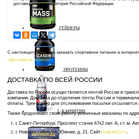
доставку по всей территории Российской Федерации.
ГЕЙНЕРЫ
С настоящего момента заказать спортивное питание в интерн
«Доставка и оплата»
.
ПРОТЕИНЫ
ДОСТАВКА ПО ВСЕЙ РОССИИ
Доставка по России осуществляется почтой России и транс
компании. Доставка до отделения почты России и терминала
оплаты. Трек-номер для отслеживания посылки отсылается н
L-КАРНИТИН
Также продолжают свою работу розничные магазины по адр
г. Санкт-Петербург, Проспект стачек 67к2 лит. А, ст. м. А
г. Новороссийск, ул. Южная, д. 21. Сайт:
kulturist1.ru
.