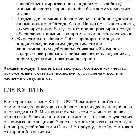
способствует жиросжиганию, подавляет выработку
молочной кислоты приводящей к быстрому утомлению
мышц.
Продукт для пампинга Insane Veinz – наиболее удачная
форма донатора Оксида Азота. Повышает выносливость,
стимулирует выработку тестостерона, расширяет сосуды,
обеспечивает пампинг на протяжении нескольких часов.
Жиросжигатель Insane Cutz – препарат с мощным
кардиостимулирующим, диуретическим и
жиросжигающим действием. Уникальный комплекс
содержит экстракт можжевельника, корень одуванчика,
кофеин, допамин, алкалоид резерпин.
Каждый продукт Insane Labz заслужил большое количество
положительных отзывов, позволяет спортсменам достичь
желаемых результатов.
ГДЕ КУПИТЬ
В интернет-магазине KULTURIST#1 вы можете выбрать
оригинальную продукцию от Insane Labz и других популярных
производителей. Мы гарантируем высокое качество наших
пищевых добавок и спортивного питания, так как получаем их
от прямых поставщиков. У нас вы можете заказать доставку по
Ленинградской области и Санкт-Петербургу, приобрести товар
с отправкой в регионы.