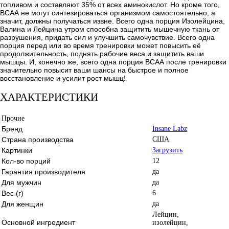
топливом и составляют 35% от всех аминокислот. Но кроме того,
ВСАА не могут синтезироваться организмом самостоятельно, а
значит, должны получаться извне. Всего одна порция Изолейцина,
Валина и Лейцина утром способна защитить мышечную ткань от
разрушения, придать сил и улучшить самочувствие. Всего одна
порция перед или во время тренировки может повысить её
продолжительность, поднять рабочие веса и защитить ваши
мышцы. И, конечно же, всего одна порция ВСАА после тренировки
значительно повысит ваши шансы на быстрое и полное
восстановление и усилит рост мышц!
ХАРАКТЕРИСТИКИ
Прочие
Бренд
Insane Labz
Страна производства
США
Картинки
Загрузить
Кол-во порций
12
Гарантия производителя
да
Для мужчин
да
Вес (г)
6
Для женщин
да
Лейцин,
Основной ингредиент
изолейцин,