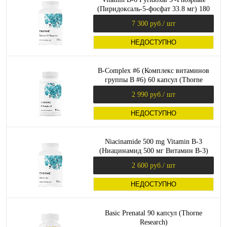
(Пиридоксаль-5-фосфат 33.8 мг) 180
капсул (Thorne Research)
7 300 руб.
/ шт
НЕДОСТУПНО
B-Complex #6 (Комплекс витаминов
группы B #6) 60 капсул (Thorne
Research)
2 990 руб.
/ шт
НЕДОСТУПНО
Niacinamide 500 mg Vitamin B-3
(Ниацинамид 500 мг Витамин В-3)
180 капсул (Thorne Research)
2 600 руб.
/ шт
НЕДОСТУПНО
Basic Prenatal 90 капсул (Thorne
Research)