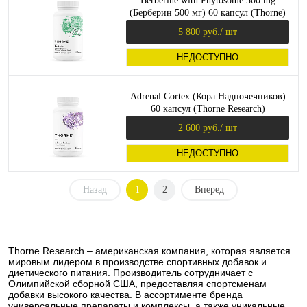
Berberine with Phytosome 500 mg
(Берберин 500 мг) 60 капсул (Thorne)
5 800 руб.
/ шт
НЕДОСТУПНО
Adrenal Cortex (Кора Надпочечников)
60 капсул (Thorne Research)
2 600 руб.
/ шт
НЕДОСТУПНО
Назад
1
2
Вперед
Thorne Research – американская компания, которая является
мировым лидером в производстве спортивных добавок и
диетического питания. Производитель сотрудничает с
Олимпийской сборной США, предоставляя спортсменам
добавки высокого качества. В ассортименте бренда
универсальные препараты и комплексы, а также уникальные