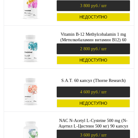
3 800 руб.
/ шт
НЕДОСТУПНО
Vitamin B-12 Methylcobalamin 1 mg
(Метилкобаламин витамин B12) 60
капсул (Thorne Research)
2 800 руб.
/ шт
НЕДОСТУПНО
S.A.T. 60 капсул (Thorne Research)
4 600 руб.
/ шт
НЕДОСТУПНО
NAC N-Acetyl L-Cysteine 500 mg (N-
Ацетил L-Цистеин 500 мг) 90 капсул
(Thorne Research)
3 600 руб.
/ шт