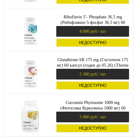
Riboflavin 5'- Phosphate 36,5 mg
(Рибофлавин-5-фосфат 36,5 мг) 60
капсул (Thorne Research)
4 000 руб.
/ шт
НЕДОСТУПНО
Glutathione-SR 175 mg (Глутатион 175
мг) 60 капсул (годен до 05.26) (Thorne
Reserch)
5 300 руб.
/ шт
НЕДОСТУПНО
Curcumin Phytosome 1000 mg
(Фитосомы Куркумина 1000 мг) 60
капсул (Thorne Research)
5 000 руб.
/ шт
НЕДОСТУПНО