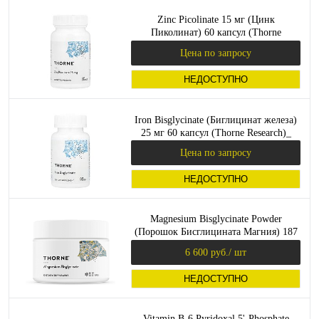
Zinc Picolinate 15 мг (Цинк
Пиколинат) 60 капсул (Thorne
Research)_
Цена по запросу
НЕДОСТУПНО
Iron Bisglycinate (Биглицинат железа)
25 мг 60 капсул (Thorne Research)_
Цена по запросу
НЕДОСТУПНО
Magnesium Bisglycinate Powder
(Порошок Бисглицината Магния) 187
г (Thorne)
6 600 руб.
/ шт
НЕДОСТУПНО
Vitamin B-6 Pyridoxal 5'-Phosphate