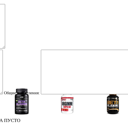
Общие впечатления:
Аминокислоты
А ПУСТО
Аргинин (l-arginine)
Бета-аланин
отдельные