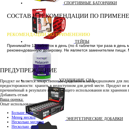
СПОРТИВНЫЕ БАТОНЧИКИ
СОСТАВ И РЕКОМЕНДАЦИИ ПО ПРИМЕН
РЕКОМЕНДАЦИИ ПО ПРИМЕНЕНИЮ
ТЕЙПЫ
Принимайте 12 таблеток в день (по 4 таблетки три раза в де
рекомендованную дозировку. Не является заменителем пищи. М
ПРЕДУПРЕЖДЕНИЕ
УЛУЧШЕНИЕ СНА
Продукт не является лекарственным средством и не предназначен для л
предосторожности: хранить в недоступном для детей месте. Продукт не 
причинённый в результате ненадлежащего использования или хранения 
Добавить отзыв
Ваша оценка:
Опыт использования:
Больше года
Менее месяца
ЭНЕРГЕТИЧЕСКИЕ ДОБАВКИ
Несколько месяцев
Несколько дней