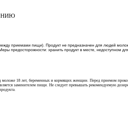
ЕНИЮ
нь между приемами пищи). Продукт не предназначен для людей мол
еры предосторожности: хранить продукт в месте, недоступном для
иц моложе 18 лет, беременных и кормящих женщин. Перед приемом проко
является заменителем пищи. Не следует превышать рекомендуемую дозиро
продукта.