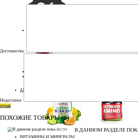
УЦЕНКА
Достоинства:
ДЛЯ ДЕТЕЙ
КОСМЕТИКА
АМИНОКИСЛОТЫ
Недостатки:
отзыв
ПОХОЖИЕ ТОВАРЫ (8)
Аминокислоты
В ДАННОМ РАЗДЕЛЕ ПОК
Bcaa
комплексные
ВИТАМИНЫ И МИНЕРАЛЫ