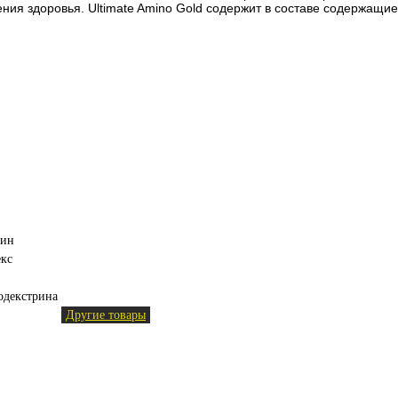
ия здоровья. Ultimate Amino Gold содержит в составе содержащие
лин
кс
тодекстрина
Другие товары