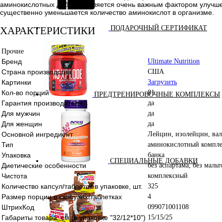
аминокислотных добавок является очень важным фактором улучшен
существенно уменьшается количество аминокислот в организме.
ПОДАРОЧНЫЙ СЕРТИФИКАТ
ХАРАКТЕРИСТИКИ
Прочие
Бренд
Ultimate Nutrition
Страна производства
США
Картинки
Загрузить
Кол-во порций
81
ПРЕДТРЕНИРОВОЧНЫЕ КОМПЛЕКСЫ
Гарантия производителя
да
Для мужчин
да
Для женщин
да
Основной ингредиент
Лейцин, изолейцин, ва
Тип
аминокислотный компле
Упаковка
банка
СПЕЦИАЛЬНЫЕ ДОБАВКИ
Диетические особенности
без аспартама, без маль
Чистота
комплексный
Количество капсул/таблеток в упаковке, шт.
325
Размер порции в капсулах/таблетках
4
ШтрихКод
099071001108
Габариты товара, см (в упаковке "32/12*10")
15/15/25