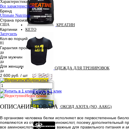
Характеристики:
Все характеристики
Бренд
Ultimate Nutrition
Страна производства
США
КРЕАТИН
Картинки
KETO
Загрузить
Кол-во порций
81
Гарантия производителя
да
Для мужчин
да
Для женщин
ОДЕЖДА ДЛЯ ТРЕНИРОВОК
да
2 600 руб.
/ шт
Подписаться
Купить в 1 клик
Недоступно
ОПИСАНИЕ ТОВАРА
ОКСИД АЗОТА (NO, AAKG)
В организме человека белки исполняют все первостепенные биоло
появляются из отдельных аминокислот, посему дополнительный при
все аминокислоты, наиболее важные для правильного питания и 