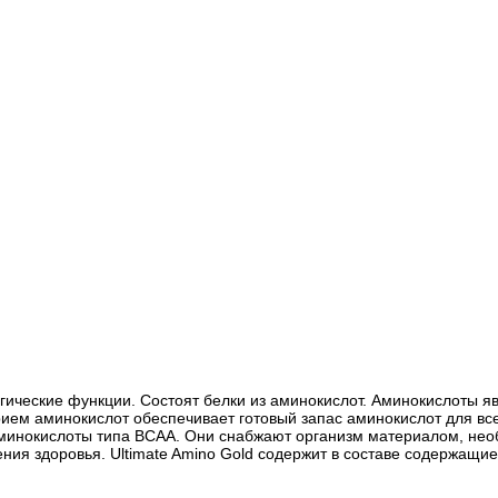
гические функции. Состоят белки из аминокислот. Аминокислоты я
ем аминокислот обеспечивает готовый запас аминокислот для всех 
аминокислоты типа BCAA. Они снабжают организм материалом, не
ия здоровья. Ultimate Amino Gold содержит в составе содержащие