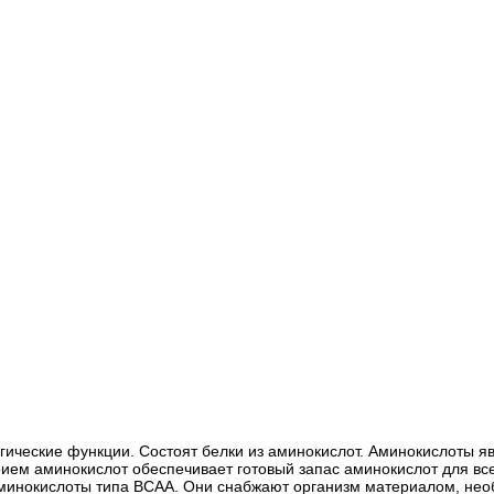
гические функции. Состоят белки из аминокислот. Аминокислоты я
ем аминокислот обеспечивает готовый запас аминокислот для всех 
аминокислоты типа BCAA. Они снабжают организм материалом, не