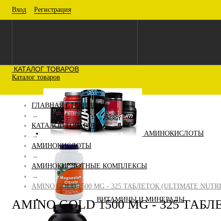
Вход
Регистрация
КАТАЛОГ ТОВАРОВ
Каталог товаров
ГЛАВНАЯ СТРАНИЦА
→
КАТАЛОГ ТОВАРОВ
АМИНОКИСЛОТЫ
→
АМИНОКИСЛОТЫ
→
АМИНОКИСЛОТНЫЕ КОМПЛЕКСЫ
→
AMINO GOLD 1500 MG - 325 ТАБЛЕТОК (ULTIMATE NUTR
ВИТАМИНЫ И МИНЕРАЛЫ
AMINO GOLD 1500 MG - 325 ТАБЛ