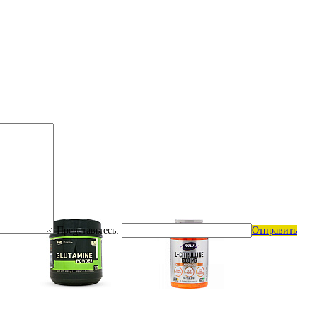
Представьтесь:
Отправить
Глутамин
Цитрулин (l-citrulline)