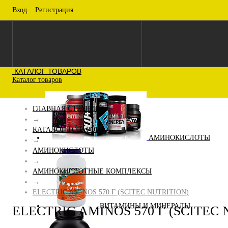
Вход
Регистрация
КАТАЛОГ ТОВАРОВ
Каталог товаров
ГЛАВНАЯ СТРАНИЦА
→
КАТАЛОГ ТОВАРОВ
АМИНОКИСЛОТЫ
→
АМИНОКИСЛОТЫ
→
АМИНОКИСЛОТНЫЕ КОМПЛЕКСЫ
→
ELECTRIC AMINOS 570 Г (SCITEC NUTRITION)
ВИТАМИНЫ И МИНЕРАЛЫ
ELECTRIC AMINOS 570 Г (SCITEC 