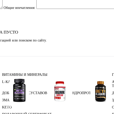
Общие впечатления:
А ПУСТО
гацией или поиском по сайту.
ВИТАМИНЫ И МИНЕРАЛЫ
L-КАРНИТИН
ДОБАВКИ ДЛЯ СУСТАВОВ И СВЯЗОК (ХОНДРОПРОТЕКТОРЫ)
ЗМА (ZMA)
Аминокислоты
Аргинин (l-arginine)
Бета-аланин
KETO
отдельные