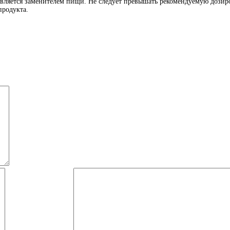
является заменителем пищи. Не следует превышать рекомендуемую дозиро
продукта.