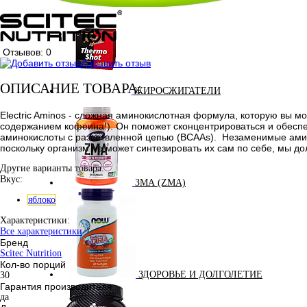
Отзывов: 0
Добавить отзыв
ОПИСАНИЕ ТОВАРА:
ЖИРОСЖИГАТЕЛИ
Electric Aminos - сложная аминокислотная формула, которую вы мо
содержанием кофеина!). Он поможет сконцентрироваться и обеспе
аминокислоты с разветвленной цепью (BCAAs). Незаменимые амино
поскольку организм не может синтезировать их сам по себе, мы 
Другие варианты товара:
Вкус:
ЗМА (ZMA)
яблоко
Характеристики:
Все характеристики
Бренд
Scitec Nutrition
Кол-во порций
ЗДОРОВЬЕ И ДОЛГОЛЕТИЕ
30
Гарантия производителя
да