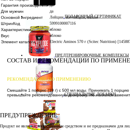
Гарантия производителя
да
Для мужчин
да
ПОДАРОЧНЫЙ СЕРТИФИКАТ
Основной ингредиент
Лейцин, изолейцин, валин
ШтрихКод
5999100007116
Характеристики
яблоко
Вкус
яблоко
Элемент каталога
Electric Aminos 570 г (Scitec Nutrition) [14588
ПРЕДТРЕНИРОВОЧНЫЕ КОМПЛЕКСЫ
СОСТАВ И РЕКОМЕНДАЦИИ ПО ПРИМЕН
РЕКОМЕНДАЦИИ ПО ПРИМЕНЕНИЮ
Смешайте 1 порцию (19 г) с 500 мл воды. Принимать 1 порцию
СПЕЦИАЛЬНЫЕ ДОБАВКИ
превышайте рекомендованную дозировку. Не является замените
ПРЕДУПРЕЖДЕНИЕ
Продукт не является лекарственным средством и не предназначен для л