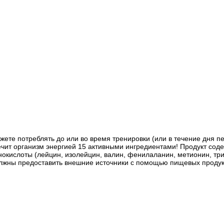
жете потреблять до или во время тренировки (или в течение дня пе
чит организм энергией 15 активными ингредиентами! Продукт сод
кислоты (лейцин, изолейцин, валин, фенилаланин, метионин, трип
должны предоставить внешние источники с помощью пищевых продук