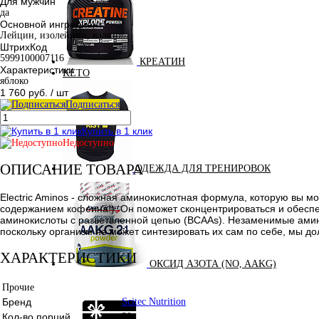
Для мужчин
да
Основной ингредиент
Лейцин, изолейцин, валин
ШтрихКод
5999100007116
КРЕАТИН
Характеристики
KETO
яблоко
1 760 руб.
/ шт
Подписаться
Купить в 1 клик
Недоступно
ОПИСАНИЕ ТОВАРА
ОДЕЖДА ДЛЯ ТРЕНИРОВОК
Electric Aminos - сложная аминокислотная формула, которую вы мо
содержанием кофеина!). Он поможет сконцентрироваться и обеспе
аминокислоты с разветвленной цепью (BCAAs). Незаменимые амино
поскольку организм не может синтезировать их сам по себе, мы 
ХАРАКТЕРИСТИКИ
ОКСИД АЗОТА (NO, AAKG)
Прочие
Бренд
Scitec Nutrition
Кол-во порций
30