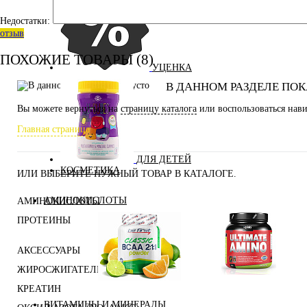
Недостатки:
отзыв
ПОХОЖИЕ ТОВАРЫ (8)
УЦЕНКА
В ДАННОМ РАЗДЕЛЕ ПОК
Вы можете вернуться на
страницу каталога
или воспользоваться нави
Главная страница
ДЛЯ ДЕТЕЙ
КОСМЕТИКА
ИЛИ ВЫБЕРИТЕ НУЖНЫЙ ТОВАР В КАТАЛОГЕ.
АМИНОКИСЛОТЫ
АМИНОКИСЛОТЫ
ПРОТЕИНЫ
АКСЕССУАРЫ
ЖИРОСЖИГАТЕЛИ
Аминокислоты
Bcaa
КРЕАТИН
комплексные
ВИТАМИНЫ И МИНЕРАЛЫ