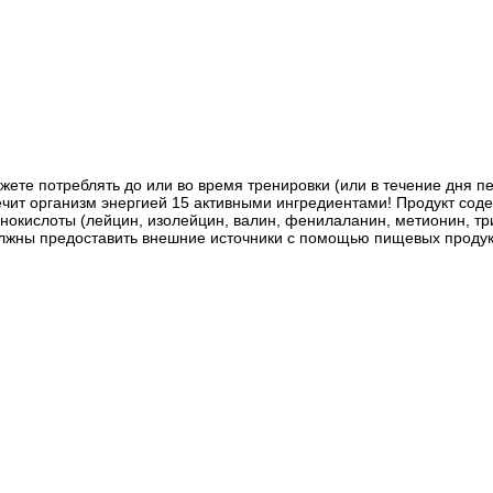
жете потреблять до или во время тренировки (или в течение дня пе
чит организм энергией 15 активными ингредиентами! Продукт сод
кислоты (лейцин, изолейцин, валин, фенилаланин, метионин, трип
должны предоставить внешние источники с помощью пищевых продук