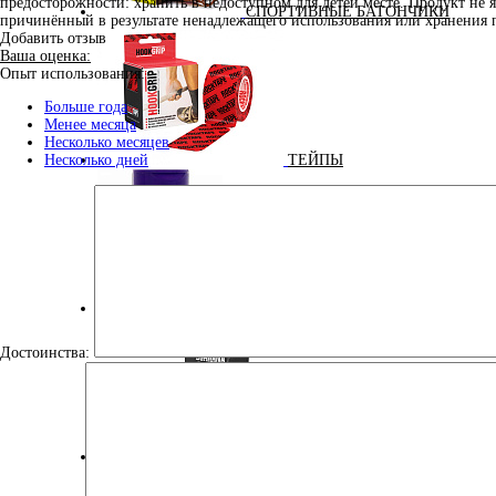
предосторожности: хранить в недоступном для детей месте. Продукт не 
СПОРТИВНЫЕ БАТОНЧИКИ
причинённый в результате ненадлежащего использования или хранения 
Добавить отзыв
Ваша оценка:
Опыт использования:
Больше года
Менее месяца
Несколько месяцев
ТЕЙПЫ
Несколько дней
УЛУЧШЕНИЕ СНА
Достоинства:
ЭНЕРГЕТИЧЕСКИЕ ДОБАВКИ