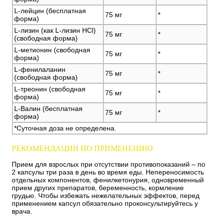
L-лейцин (бесплатная
75 мг
*
форма)
L-лизин (как L-лизин HCl)
75 мг
*
(свободная форма)
L-метионин (свободная
75 мг
*
форма)
L-фенилаланин
75 мг
*
(свободная форма)
L-треонин (свободная
75 мг
*
форма)
L-Валин (бесплатная
75 мг
*
форма)
*Суточная доза не определена.
РЕКОМЕНДАЦИИ ПО ПРИМЕНЕНИЮ
Прием для взрослых при отсутствии противопоказаний – по
2 капсулы три раза в день во время еды. Непереносимость
отдельных компонентов, фенилкетонурия, одновременный
прием других препаратов, беременность, кормление
грудью. Чтобы избежать нежелательных эффектов, перед
применением капсул обязательно проконсультируйтесь у
врача.