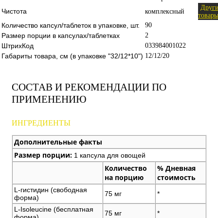
Друг
Чистота
комплексный
товар
Количество капсул/таблеток в упаковке, шт.
90
Размер порции в капсулах/таблетках
2
ШтрихКод
033984001022
Габариты товара, см (в упаковке "32/12*10")
12/12/20
СОСТАВ И РЕКОМЕНДАЦИИ ПО
ПРИМЕНЕНИЮ
ИНГРЕДИЕНТЫ
Дополнительные факты
Размер порции:
1 капсула для овощей
Количество
% Дневная
на порцию
стоимость
L-гистидин (свободная
75 мг
*
форма)
L-Isoleucine (бесплатная
75 мг
*
форма)