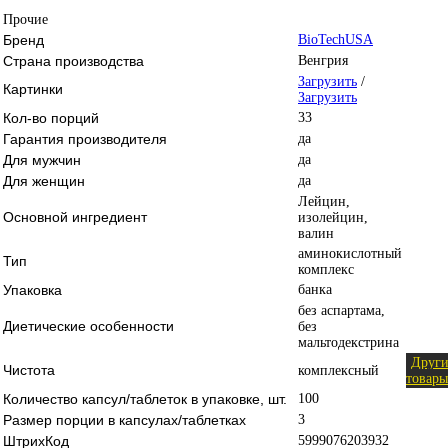
Прочие
Бренд
BioTechUSA
Страна производства
Венгрия
Загрузить
/
Картинки
Загрузить
Кол-во порций
33
Гарантия производителя
да
Для мужчин
да
Для женщин
да
Лейцин,
Основной ингредиент
изолейцин,
валин
аминокислотный
Тип
комплекс
Упаковка
банка
без аспартама,
Диетические особенности
без
мальтодекстрина
Други
Чистота
комплексный
товары
Количество капсул/таблеток в упаковке, шт.
100
Размер порции в капсулах/таблетках
3
ШтрихКод
5999076203932