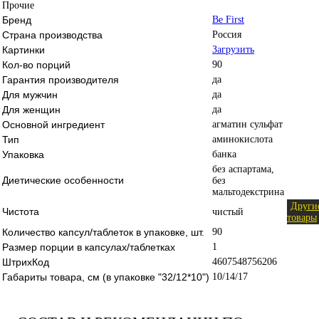
Прочие
Бренд
Be First
Страна производства
Россия
Картинки
Загрузить
Кол-во порций
90
Гарантия производителя
да
Для мужчин
да
Для женщин
да
Основной ингредиент
агматин сульфат
Тип
аминокислота
Упаковка
банка
без аспартама,
Диетические особенности
без
мальтодекстрина
Други
Чистота
чистый
товары
Количество капсул/таблеток в упаковке, шт.
90
Размер порции в капсулах/таблетках
1
ШтрихКод
4607548756206
Габариты товара, см (в упаковке "32/12*10")
10/14/17