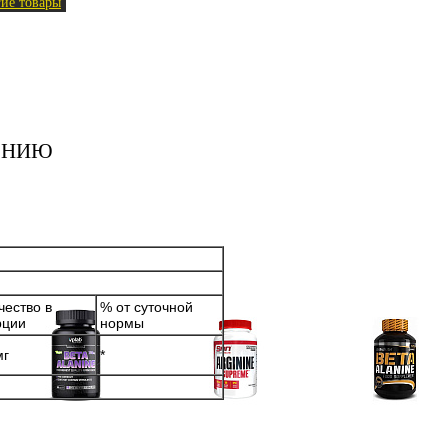
ие товары
ЕНИЮ
чество в
% от суточной
рции
нормы
мг
*
Аминокислоты
Аргинин (l-arginine)
Бета-аланин
отдельные