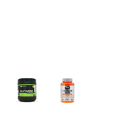
Глутамин
Цитрулин (l-citrulline)