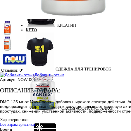
КРЕАТИН
KETO
ОДЕЖДА ДЛЯ ТРЕНИРОВОК
Отзывов: 0
Добавить отзыв
Артикул:
NOW-00472
ОПИСАНИЕ ТОВАРА:
DMG 125 мг от Now Foods – добавка широкого спектра действия. 
поддерживает здоровье сердца и сосудов, повышает мозговую акти
ОКСИД АЗОТА (NO, AAKG)
простудах, снижении умственной активности, подверженности стре
Характеристики:
Все характеристики
Бренд