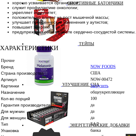
хорошо усваивается организмом;
СПОРТИВНЫЕ БАТОНЧИКИ
служит профилактике онкологии;
укрепляет иммунитет;
положительно влияет на рост мышечной массы;
улучшает поведенческие изменения у аутистов;
повышает энергию;
предупреждает сбои в работе сердечно-сосудистой системы.
ТЕЙПЫ
ХАРАКТЕРИСТИКИ
Прочие
Бренд
NOW FOODS
Страна производства
США
Артикул
NOW-00472
УЛУЧШЕНИЕ СНА
Картинки
Загрузить
Назначение
общеукрепляющее
Кол-во порций
100
Гарантия производителя
да
Для мужчин
да
Для женщин
да
Тип
БАД
ЭНЕРГЕТИЧЕСКИЕ ДОБАВКИ
Упаковка
банка