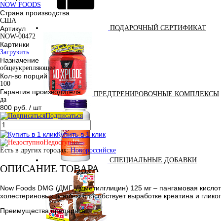
NOW FOODS
Страна производства
США
ПОДАРОЧНЫЙ СЕРТИФИКАТ
Артикул
NOW-00472
Картинки
Загрузить
Назначение
общеукрепляющее
Кол-во порций
100
Гарантия производителя
ПРЕДТРЕНИРОВОЧНЫЕ КОМПЛЕКСЫ
да
800 руб.
/ шт
Подписаться
Купить в 1 клик
Недоступно
Есть в других городах:
Новороссийске
СПЕЦИАЛЬНЫЕ ДОБАВКИ
ОПИСАНИЕ ТОВАРА
Now Foods DMG (ДМГ, Диметилглицин) 125 мг – пангамовая кислот
холестериновых бляшек, способствует выработке креатина и глико
Преимущества препарата: