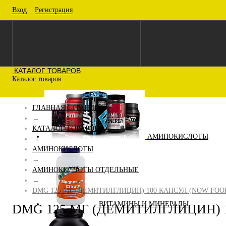
Вход
Регистрация
КАТАЛОГ ТОВАРОВ
Каталог товаров
ГЛАВНАЯ СТРАНИЦА
→
КАТАЛОГ ТОВАРОВ
АМИНОКИСЛОТЫ
→
АМИНОКИСЛОТЫ
→
АМИНОКИСЛОТЫ ОТДЕЛЬНЫЕ
→
DMG 125 МГ (ДЕМИТИЛГЛИЦИН) 100 КАПСУЛ (NOW FOO
ВИТАМИНЫ И МИНЕРАЛЫ
DMG 125 МГ (ДЕМИТИЛГЛИЦИН) 