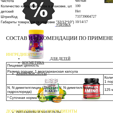
Чистота
чистый
Друг
Количество капсул/таблеток в упаковке, шт.
100
детский
Нет
ШтрихКод
733739004727
Габариты товара, см (в упаковке "32/12*10")
10/14/17
УЦЕНКА
СОСТАВ И РЕКОМЕНДАЦИИ ПО ПРИМЕН
ИНГРЕДИЕНТЫ
ДЛЯ ДЕТЕЙ
КОСМЕТИКА
Пищевая ценность
Размер порции: 1 вегетарианская капсула
АМИНОКИСЛОТЫ
Коли
1 по
N, N-диметилглицин (ДМГ) (из N, N-диметилглицина
125 
гидрохлорида)
* Суточная норма не определена.
Аминокислоты
Bcaa
комплексные
ДОПОЛНИТЕЛЬНЫЕ ИНГРЕДИЕНТЫ
ВИТАМИНЫ И МИНЕРАЛЫ