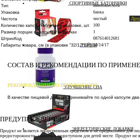
СПОРТИВНЫЕ БАТОНЧИКИ
Тип
аминокислота
Упаковка
банка
Чистота
чистый
Друг
Количество капсул/таблеток в упаковке, шт.
100
Размер порции в капсулах/таблетках
1
ШтрихКод
087614012681
Габариты товара, см (в упаковке "32/12*10")
10/14/17
ТЕЙПЫ
СОСТАВ И РЕКОМЕНДАЦИИ ПО ПРИМЕН
РЕКОМЕНДАЦИИ ПО ПРИМЕНЕНИЮ
УЛУЧШЕНИЕ СНА
В качестве пищевой добавки принимайте по одной капсуле два-
ПРЕДУПРЕЖДЕНИЕ
ЭНЕРГЕТИЧЕСКИЕ ДОБАВКИ
Продукт не является лекарственным средством и не предназначен для л
предосторожности: хранить в недоступном для детей месте. Продукт не 