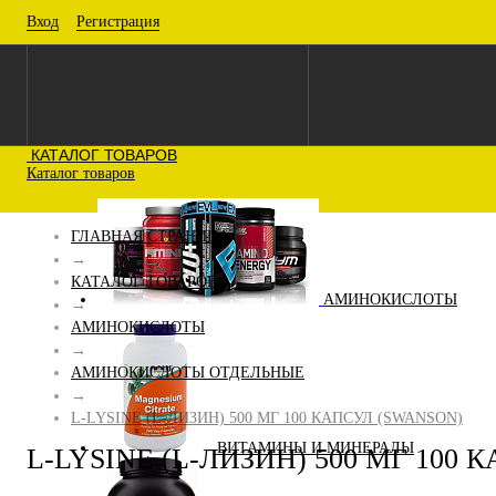
Вход
Регистрация
КАТАЛОГ ТОВАРОВ
Каталог товаров
ГЛАВНАЯ СТРАНИЦА
→
КАТАЛОГ ТОВАРОВ
АМИНОКИСЛОТЫ
→
АМИНОКИСЛОТЫ
→
АМИНОКИСЛОТЫ ОТДЕЛЬНЫЕ
→
L-LYSINE (L-ЛИЗИН) 500 МГ 100 КАПСУЛ (SWANSON)
ВИТАМИНЫ И МИНЕРАЛЫ
L-LYSINE (L-ЛИЗИН) 500 МГ 100