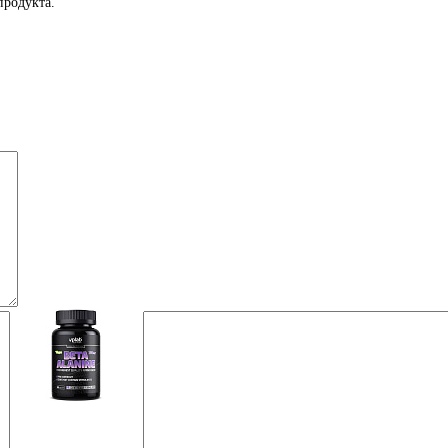
продукта.
Аминокислоты
Аргинин (l-arginine)
Бета-аланин
отдельные