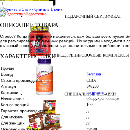
Купить в 1 клик
Недоступно
ПОДАРОЧНЫЙ СЕРТИФИКАТ
ОПИСАНИЕ ТОВАРА
Стресс? Когда напряжение накаляется, вам больше всего нужен S
для регулирования иммунных реакций. Но когда мы находимся в с
отличный способ удовлетворить дополнительные потребности в пе
ХАРАКТЕРИСТИКИ
ПРЕДТРЕНИРОВОЧНЫЕ КОМПЛЕКСЫ
Прочие
Бренд
Swanson
Страна производства
США
Артикул
SW268
Картинки
Загрузить
СПЕЦИАЛЬНЫЕ ДОБАВКИ
Назначение
общеукрепляющее
Кол-во порций
100
Гарантия производителя
да
Для мужчин
да
Для женщин
да
Основной ингредиент
лизин