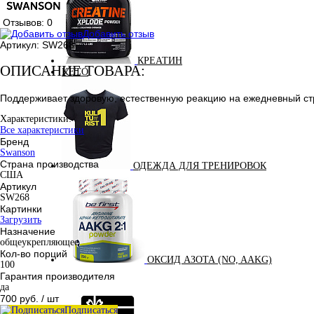
Отзывов: 0
Добавить отзыв
Артикул:
SW268
КРЕАТИН
ОПИСАНИЕ ТОВАРА:
KETO
Поддерживает здоровую, естественную реакцию на ежедневный ст
Характеристики:
Все характеристики
Бренд
Swanson
Страна производства
ОДЕЖДА ДЛЯ ТРЕНИРОВОК
США
Артикул
SW268
Картинки
Загрузить
Назначение
общеукрепляющее
Кол-во порций
ОКСИД АЗОТА (NO, AAKG)
100
Гарантия производителя
да
700 руб.
/ шт
Подписаться