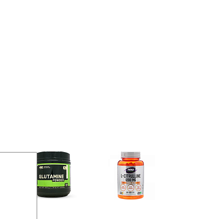
Глутамин
Цитрулин (l-citrulline)