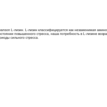
wanson L-лизин. L-лизин классифицируется как незаменимая амино
остоянии повышенного стресса, наша потребность в L-лизине воз
риоды сильного стресса.