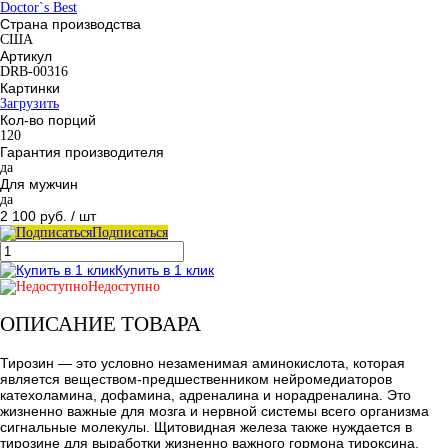
Doctor`s Best
Страна производства
США
Артикул
DRB-00316
Картинки
Загрузить
Кол-во порций
120
Гарантия производителя
да
Для мужчин
да
2 100 руб.
/ шт
Подписаться
Купить в 1 клик
Недоступно
ОПИСАНИЕ ТОВАРА
Тирозин — это условно незаменимая аминокислота, которая
является веществом-предшественником нейромедиаторов
катехоламина, дофамина, адреналина и норадреналина. Это
жизненно важные для мозга и нервной системы всего организма
сигнальные молекулы. Щитовидная железа также нуждается в
тирозине для выработки жизненно важного гормона тироксина.