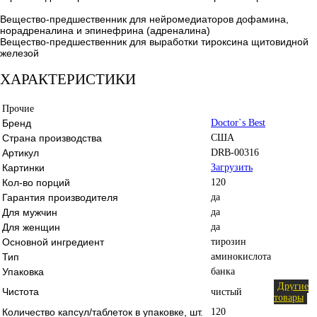
Вещество-предшественник для нейромедиаторов дофамина,
норадреналина и эпинефрина (адреналина)
Вещество-предшественник для выработки тироксина щитовидной
железой
ХАРАКТЕРИСТИКИ
Прочие
Бренд
Doctor`s Best
Страна производства
США
Артикул
DRB-00316
Картинки
Загрузить
Кол-во порций
120
Гарантия производителя
да
Для мужчин
да
Для женщин
да
Основной ингредиент
тирозин
Тип
аминокислота
Упаковка
банка
Другие
Чистота
чистый
товары
Количество капсул/таблеток в упаковке, шт.
120