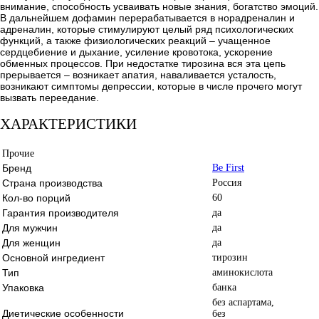
внимание, способность усваивать новые знания, богатство эмоций.
В дальнейшем дофамин перерабатывается в норадреналин и
адреналин, которые стимулируют целый ряд психологических
функций, а также физиологических реакций – учащенное
сердцебиение и дыхание, усиление кровотока, ускорение
обменных процессов. При недостатке тирозина вся эта цепь
прерывается – возникает апатия, наваливается усталость,
возникают симптомы депрессии, которые в числе прочего могут
вызвать переедание.
ХАРАКТЕРИСТИКИ
Прочие
Бренд
Be First
Страна производства
Россия
Кол-во порций
60
Гарантия производителя
да
Для мужчин
да
Для женщин
да
Основной ингредиент
тирозин
Тип
аминокислота
Упаковка
банка
без аспартама,
Диетические особенности
без