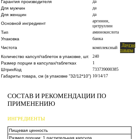
Гарантия производителя
да
Для мужчин
да
Для женщин
да
аргинин,
Основной ингредиент
цитруллин
Тип
аминокислота
Упаковка
банка
Другие
Чистота
комплексный
товары
Количество капсул/таблеток в упаковке, шт.
240
Размер порции в капсулах/таблетках
1
ШтрихКод
733739000385
Габариты товара, см (в упаковке "32/12*10")
10/14/17
СОСТАВ И РЕКОМЕНДАЦИИ ПО
ПРИМЕНЕНИЮ
ИНГРЕДИЕНТЫ
Пищевая ценность
Размер порции: 1 растительная капсула