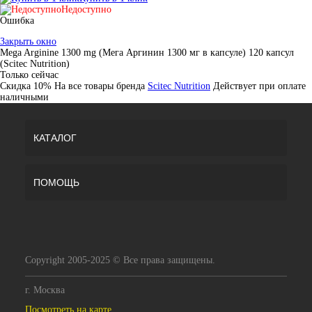
Недоступно
Ошибка
Закрыть окно
Mega Arginine 1300 mg (Мега Аргинин 1300 мг в капсуле) 120 капсул
(Scitec Nutrition)
Только сейчас
Скидка 10%
На все товары брeнда
Scitec Nutrition
Действует при оплате
наличными
КАТАЛОГ
ПОМОЩЬ
Copyright 2005-2025 © Все права защищены.
г. Москва
Посмотреть на карте