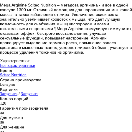
Mega Arginine Scitec Nutrition – мегадоза аргинина - и все в одной
капсуле 1300 мг. Отличный помощник для наращивания мышечной
массы, а также избавления от жира. Увеличение окиси азота
значительно увеличивает кровоток к мышца, что дает лучшую
возможность для снабжения мышц кислородом и всеми
питательными веществами.¶Mega Arginine стимулирует иммунитет,
оказывает эффект быстрого восстановления, улучшает
сексуальные функции, повышает настроение. Аргинин
провоцирует выделение гормона роста, повышение запаса
креатина в мышечных тканях, ускоряет жировой обмен, участвует в
процессе удаления токсинов из организма.
Характеристики:
Все характеристики
Бренд
Scitec Nutrition
Страна производства
Венгрия
Картинки
Загрузить
/
Загрузить
Кол-во порций
120
Гарантия производителя
да
Для мужчин
да
Для женщин
да