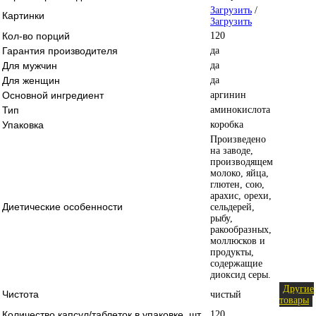
Загрузить
/
Картинки
Загрузить
Кол-во порций
120
Гарантия производителя
да
Для мужчин
да
Для женщин
да
Основной ингредиент
аргинин
Тип
аминокислота
Упаковка
коробка
Произведено
на заводе,
производящем
молоко, яйца,
глютен, сою,
арахис, орехи,
Диетические особенности
сельдерей,
рыбу,
ракообразных,
моллюсков и
продукты,
содержащие
диоксид серы.
Другие
Чистота
чистый
товары
Количество капсул/таблеток в упаковке, шт.
120