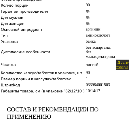
Кол-во порций
90
Гарантия производителя
да
Для мужчин
да
Для женщин
да
Основной ингредиент
аргинин
Тип
аминокислота
Упаковка
банка
без аспартама,
Диетические особенности
без
мальтодекстрина
Други
Чистота
чистый
товары
Количество капсул/таблеток в упаковке, шт.
90
Размер порции в капсулах/таблетках
1
ШтрихКод
033984001503
Габариты товара, см (в упаковке "32/12*10")
10/14/17
СОСТАВ И РЕКОМЕНДАЦИИ ПО
ПРИМЕНЕНИЮ