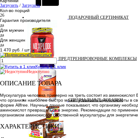
Картинки
Загрузить
/
Загрузить
Кол-во порций
26
ПОДАРОЧНЫЙ СЕРТИФИКАТ
Гарантия производителя
да
Для мужчин
да
Для женщин
да
1 470 руб.
/ шт
Подписаться
ПРЕДТРЕНИРОВОЧНЫЕ КОМПЛЕКСЫ
Купить в 1 клик
Недоступно
ОПИСАНИЕ ТОВАРА
Мускулатура человека примерно на треть состоит из аминокисло
что организм наиболее быстро может усваивать аминокислоты в св
СПЕЦИАЛЬНЫЕ ДОБАВКИ
форме Allfree. Научные данные показывают, что организму необход
аминокислот превращаться в энергию. Рекомендации по применен
организмом аминокислот собственной мускулатуры для энергетичес
ХАРАКТЕРИСТИКИ