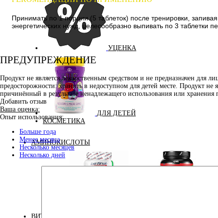
Принимать по 1 порции (5 таблеток) после тренировки, запив
энергетических нужд, целесообразно выпивать по 3 таблетки пе
УЦЕНКА
ПРЕДУПРЕЖДЕНИЕ
Продукт не является лекарственным средством и не предназначен для л
предосторожности: хранить в недоступном для детей месте. Продукт не 
причинённый в результате ненадлежащего использования или хранения 
Добавить отзыв
Ваша оценка:
ДЛЯ ДЕТЕЙ
Опыт использования:
КОСМЕТИКА
Больше года
Менее месяца
АМИНОКИСЛОТЫ
Несколько месяцев
Несколько дней
Аминокислоты
Bcaa
комплексные
ВИТАМИНЫ И МИНЕРАЛЫ