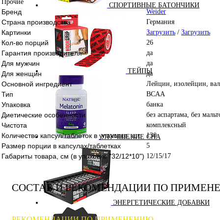
Прочие
СПОРТИВНЫЕ БАТОНЧИКИ
Бренд
Weider
Страна производства
Германия
Картинки
Загрузить
/
Загрузить
Кол-во порций
26
Гарантия производителя
да
Для мужчин
да
ТЕЙПЫ
Для женщин
да
Основной ингредиент
Лейцин, изолейцин, ва
Тип
BCAA
Упаковка
банка
Диетические особенности
без аспартама, без маль
Чистота
комплексный
Количество капсул/таблеток в упаковке, шт.
130
УЛУЧШЕНИЕ СНА
Размер порции в капсулах/таблетках
5
Габариты товара, см (в упаковке "32/12*10")
12/15/17
СОСТАВ И РЕКОМЕНДАЦИИ ПО ПРИМЕН
ЭНЕРГЕТИЧЕСКИЕ ДОБАВКИ
РЕКОМЕНДАЦИИ ПО ПРИМЕНЕНИЮ