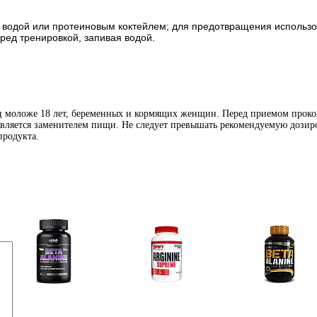
ая водой или протеиновым коктейлем; для предотвращения использ
ред тренировкой, запивая водой.
иц моложе 18 лет, беременных и кормящих женщин. Перед приемом проко
является заменителем пищи. Не следует превышать рекомендуемую дозиро
продукта.
Аминокислоты
Аргинин (l-arginine)
Бета-аланин
отдельные