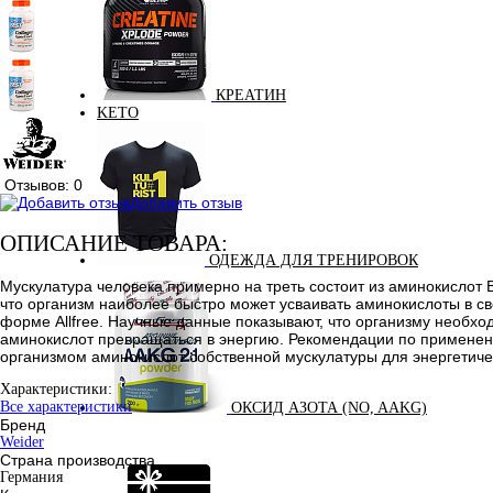
КРЕАТИН
KETO
Отзывов: 0
Добавить отзыв
ОПИСАНИЕ ТОВАРА:
ОДЕЖДА ДЛЯ ТРЕНИРОВОК
Мускулатура человека примерно на треть состоит из аминокисло
что организм наиболее быстро может усваивать аминокислоты в св
форме Allfree. Научные данные показывают, что организму необход
аминокислот превращаться в энергию. Рекомендации по применен
организмом аминокислот собственной мускулатуры для энергетичес
Характеристики:
Все характеристики
ОКСИД АЗОТА (NO, AAKG)
Бренд
Weider
Страна производства
Германия