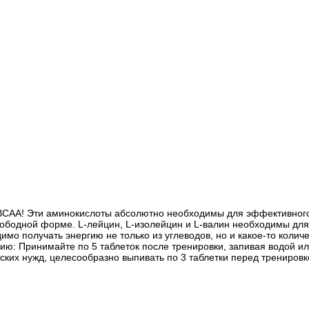
т ВСАА! Эти аминокислоты абсолютно необходимы для эффективног
ободной форме. L-лейцин, L-изолейцин и L-валин необходимы для 
имо получать энергию не только из углеводов, но и какое-то колич
ию: Принимайте по 5 таблеток после тренировки, запивая водой 
ких нужд, целесообразно выпивать по 3 таблетки перед тренировк