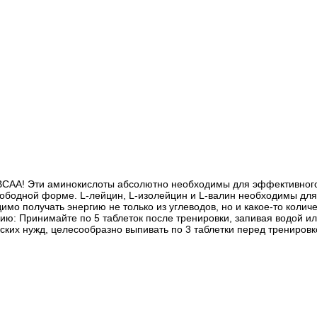
т ВСАА! Эти аминокислоты абсолютно необходимы для эффективног
ободной форме. L-лейцин, L-изолейцин и L-валин необходимы для 
имо получать энергию не только из углеводов, но и какое-то колич
ию: Принимайте по 5 таблеток после тренировки, запивая водой 
ких нужд, целесообразно выпивать по 3 таблетки перед тренировк