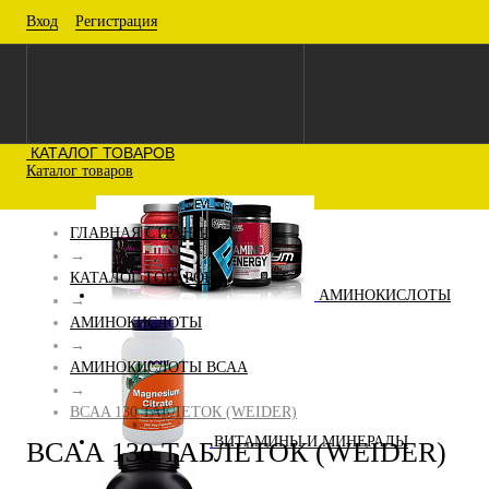
Вход
Регистрация
КАТАЛОГ ТОВАРОВ
Каталог товаров
ГЛАВНАЯ СТРАНИЦА
→
КАТАЛОГ ТОВАРОВ
АМИНОКИСЛОТЫ
→
АМИНОКИСЛОТЫ
→
АМИНОКИСЛОТЫ BCAA
→
BCAA 130 ТАБЛЕТОК (WEIDER)
ВИТАМИНЫ И МИНЕРАЛЫ
BCAA 130 ТАБЛЕТОК (WEIDER)