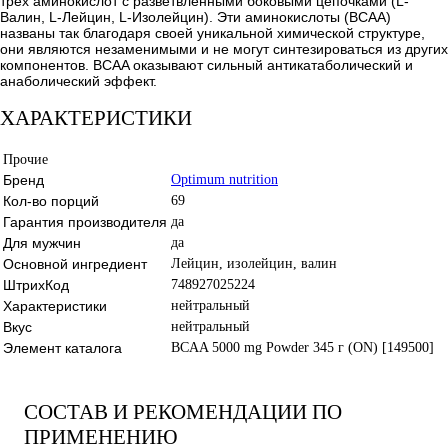
трех аминокислот с разветвленными боковыми цепочками (L-
Валин, L-Лейцин, L-Изолейцин). Эти аминокислоты (BCAA)
названы так благодаря своей уникальной химической структуре,
они являются незаменимыми и не могут синтезироваться из других
компонентов. BCAA оказывают сильный антикатаболический и
анаболический эффект.
ХАРАКТЕРИСТИКИ
Прочие
Бренд
Optimum nutrition
Кол-во порций
69
Гарантия производителя
да
Для мужчин
да
Основной ингредиент
Лейцин, изолейцин, валин
ШтрихКод
748927025224
Характеристики
нейтральный
Вкус
нейтральный
Элемент каталога
BCAA 5000 mg Powder 345 г (ON) [149500]
СОСТАВ И РЕКОМЕНДАЦИИ ПО
ПРИМЕНЕНИЮ