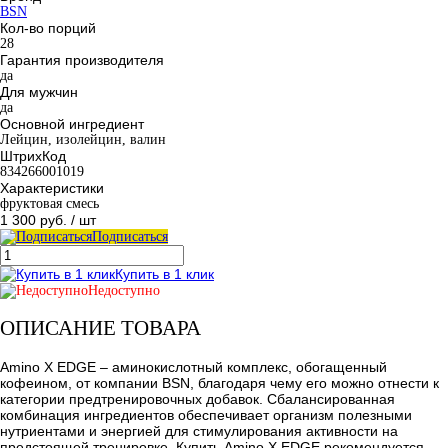
BSN
Кол-во порций
28
Гарантия производителя
да
Для мужчин
да
Основной ингредиент
Лейцин, изолейцин, валин
ШтрихКод
834266001019
Характеристики
фруктовая смесь
1 300 руб.
/ шт
Подписаться
Купить в 1 клик
Недоступно
ОПИСАНИЕ ТОВАРА
Amino X EDGE – аминокислотный комплекс, обогащенный
кофеином, от компании BSN, благодаря чему его можно отнести к
категории предтренировочных добавок. Сбалансированная
комбинация ингредиентов обеспечивает организм полезными
нутриентами и энергией для стимулирования активности на
предстоящей тренировке. Купить Amino X EDGE рекомендуется