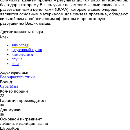
благодаря которому Вы получите незаменимые аминокислоты с
разветвленными цепочками (ВСАА), которые в свою очередь
являются основным материалом для синтеза протеина, обладают
сильнейшим анаболическим эффектом и препятствуют
разрушению Ваших мышц.
Другие варианты товара:
Вкус:
виноград
фруктовый пунш
лимон-лайм
груша
кола
Характеристики:
Все характеристики
Бренд
CyberMass
Кол-во порций
22
Гарантия производителя
да
Для мужчин
да
Основной ингредиент
Лейцин, изолейцин, валин
ШтрихКод