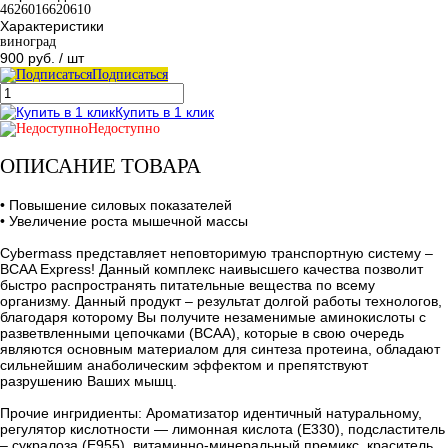
4626016620610
Характеристики
виноград
900 руб.
/ шт
Подписаться
Купить в 1 клик
Недоступно
ОПИСАНИЕ ТОВАРА
• Повышение силовых показателей
• Увеличение роста мышечной массы
Cybermass представляет неповторимую транспортную систему –
BCAA Express! Данный комплекс наивысшего качества позволит
быстро распространять питательные вещества по всему
организму. Данный продукт – результат долгой работы технологов,
благодаря которому Вы получите незаменимые аминокислоты с
разветвленными цепочками (ВСАА), которые в свою очередь
являются основным материалом для синтеза протеина, обладают
сильнейшим анаболическим эффектом и препятствуют
разрушению Ваших мышц.
Прочие ингридиенты: Ароматизатор идентичный натуральному,
регулятор кислотности — лимонная кислота (Е330), подсластитель
– сукралоза (Е955), витаминно-минеральный премикс, краситель