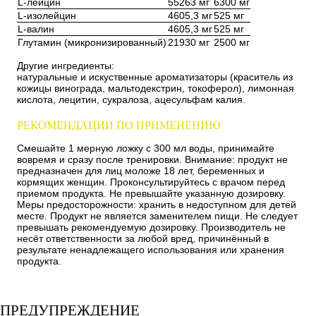
L-лейцин
55263 мг
6300 мг
L-изолейцин
4605,3 мг
525 мг
L-валин
4605,3 мг
525 мг
Глутамин (микронизированный)
21930 мг
2500 мг
Другие ингредиенты:
натуральные и искуственные ароматизаторы (краситель из
кожицы винограда, мальтодекстрин, токоферол), лимонная
кислота, лецитин, сукралоза, ацесульфам калия.
РЕКОМЕНДАЦИИ ПО ПРИМЕНЕНИЮ
Смешайте 1 мерную ложку с 300 мл воды, принимайте
вовремя и сразу после тренировки. Внимание: продукт не
предназначен для лиц моложе 18 лет, беременных и
кормящих женщин. Проконсультируйтесь с врачом перед
приемом продукта. Не превышайте указанную дозировку.
Меры предосторожности: хранить в недоступном для детей
месте. Продукт не является заменителем пищи. Не следует
превышать рекомендуемую дозировку. Производитель не
несёт ответственности за любой вред, причинённый в
результате ненадлежащего использования или хранения
продукта.
ПРЕДУПРЕЖДЕНИЕ