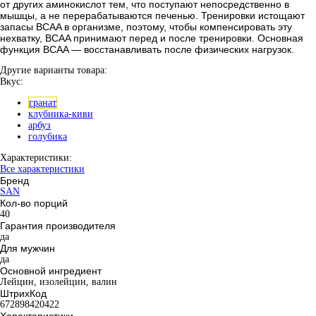
от других аминокислот тем, что поступают непосредственно в
мышцы, а не перерабатываются печенью. Тренировки истощают
запасы BCAA в организме, поэтому, чтобы компенсировать эту
нехватку, BCAA принимают перед и после тренировки. Основная
функция BCAA — восстанавливать после физических нагрузок.
Другие варианты товара:
Вкус:
гранат
клубника-киви
арбуз
голубика
Характеристики:
Все характеристики
Бренд
SAN
Кол-во порций
40
Гарантия производителя
да
Для мужчин
да
Основной ингредиент
Лейцин, изолейцин, валин
ШтрихКод
672898420422
Характеристики