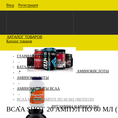
Вход
Регистрация
КАТАЛОГ ТОВАРОВ
Каталог товаров
ГЛАВНАЯ СТРАНИЦА
→
КАТАЛОГ ТОВАРОВ
АМИНОКИСЛОТЫ
→
АМИНОКИСЛОТЫ
→
АМИНОКИСЛОТЫ BCAA
→
BCAA SHOT 20 АМПУЛ ПО 60 МЛ (BIOTECH)
ВИТАМИНЫ И МИНЕРАЛЫ
BCAA SHOT 20 АМПУЛ ПО 60 МЛ 