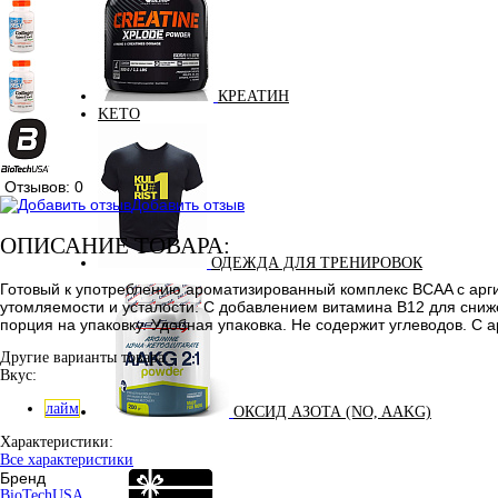
КРЕАТИН
KETO
Отзывов: 0
Добавить отзыв
ОПИСАНИЕ ТОВАРА:
ОДЕЖДА ДЛЯ ТРЕНИРОВОК
Готовый к употреблению ароматизированный комплекс BCAA с арги
утомляемости и усталости. С добавлением витамина В12 для сниж
порция на упаковку. Удобная упаковка. Не содержит углеводов. С 
Другие варианты товара:
Вкус:
лайм
ОКСИД АЗОТА (NO, AAKG)
Характеристики:
Все характеристики
Бренд
BioTechUSA