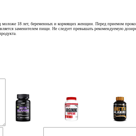
иц моложе 18 лет, беременных и кормящих женщин. Перед приемом проко
является заменителем пищи. Не следует превышать рекомендуемую дозиро
продукта.
Аминокислоты
Аргинин (l-arginine)
Бета-аланин
отдельные