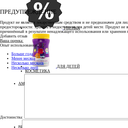
ПРЕДУПРЕЖДЕНИЕ
Продукт не является лекарственным средством и не предназначен для л
предосторожности: хранить в недоступном для детей месте. Продукт не 
УЦЕНКА
причинённый в результате ненадлежащего использования или хранения 
Добавить отзыв
Ваша оценка:
Опыт использования:
Больше года
Менее месяца
Несколько месяцев
ДЛЯ ДЕТЕЙ
Несколько дней
КОСМЕТИКА
АМИНОКИСЛОТЫ
Достоинства:
Аминокислоты
Bcaa
комплексные
ВИТАМИНЫ И МИНЕРАЛЫ