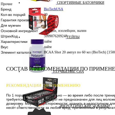
СПОРТИВНЫЕ БАТОНЧИКИ
Прочие
Бренд
BioTechUSA
Кол-во порций
20
Гарантия производителя
да
Для мужчин
да
Основной ингредиент
Лейцин, изолейцин, валин
ШтрихКод
5999076209248
ТЕЙПЫ
Характеристики
лайм
Вкус
лайм
Элемент каталога
BCAA Shot 20 ампул по 60 мл (BioTech) [150
СОСТАВ И РЕКОМЕНДАЦИИ ПО ПРИМЕН
УЛУЧШЕНИЕ СНА
РЕКОМЕНДАЦИИ ПО ПРИМЕНЕНИЮ
По 1 порции в день. Оптимально — во время либо после трени
требуется. Внимание: продукт не предназначен для лиц молож
дозировку. Меры предосторожности: хранить в недоступном дл
ЭНЕРГЕТИЧЕСКИЕ ДОБАВКИ
несёт ответственности за любой вред, причинённый в результ