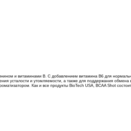
нином и витаминами B. С добавлением витамина В6 для нормально
ения усталости и утомляемости, а также для поддержания обмена 
ароматизатором. Как и все продукты BioTech USA, BCAA Shot состо