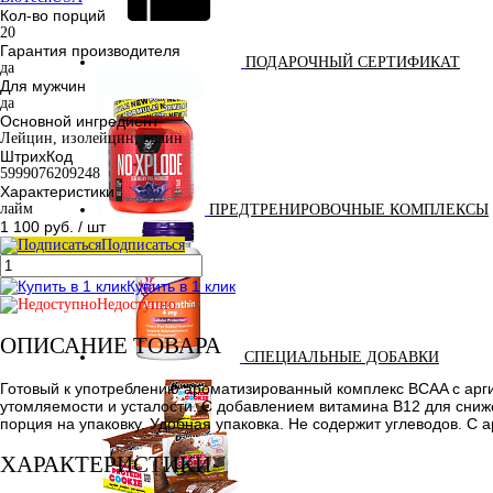
Кол-во порций
20
Гарантия производителя
ПОДАРОЧНЫЙ СЕРТИФИКАТ
да
Для мужчин
да
Основной ингредиент
Лейцин, изолейцин, валин
ШтрихКод
5999076209248
Характеристики
лайм
ПРЕДТРЕНИРОВОЧНЫЕ КОМПЛЕКСЫ
1 100 руб.
/ шт
Подписаться
Купить в 1 клик
Недоступно
ОПИСАНИЕ ТОВАРА
СПЕЦИАЛЬНЫЕ ДОБАВКИ
Готовый к употреблению ароматизированный комплекс BCAA с арги
утомляемости и усталости. С добавлением витамина В12 для сниж
порция на упаковку. Удобная упаковка. Не содержит углеводов. С 
ХАРАКТЕРИСТИКИ