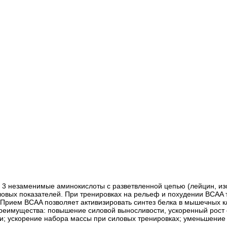
ая 3 незаменимые аминокислоты с разветвленной цепью (лейцин, и
иловых показателей. При тренировках на рельеф и похудении BCA
Прием BCAA позволяет активизировать синтез белка в мышечных к
преимущества: повышение силовой выносливости, ускоренный рост
ии; ускорение набора массы при силовых тренировках; уменьшени