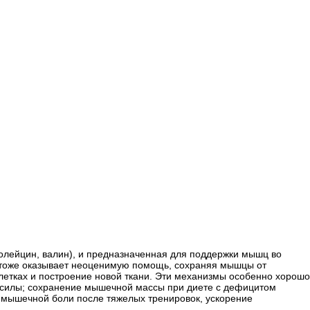
золейцин, валин), и предназначенная для поддержки мышц во
A тоже оказывает неоценимую помощь, сохраняя мышцы от
летках и построение новой ткани. Эти механизмы особенно хорошо
 силы; сохранение мышечной массы при диете с дефицитом
е мышечной боли после тяжелых тренировок, ускорение