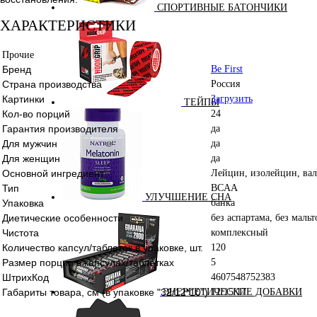
СПОРТИВНЫЕ БАТОНЧИКИ
ХАРАКТЕРИСТИКИ
Прочие
Бренд
Be First
Страна производства
Россия
Картинки
Загрузить
ТЕЙПЫ
Кол-во порций
24
Гарантия производителя
да
Для мужчин
да
Для женщин
да
Основной ингредиент
Лейцин, изолейцин, ва
Тип
BCAA
УЛУЧШЕНИЕ СНА
Упаковка
банка
Диетические особенности
без аспартама, без маль
Чистота
комплексный
Количество капсул/таблеток в упаковке, шт.
120
Размер порции в капсулах/таблетках
5
ШтрихКод
4607548752383
Габариты товара, см (в упаковке "32/12*10")
12/15/17
ЭНЕРГЕТИЧЕСКИЕ ДОБАВКИ