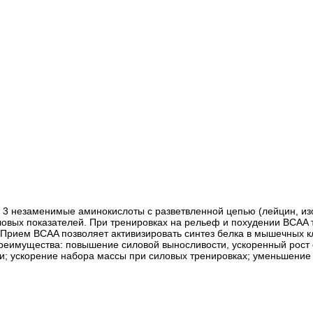
ая 3 незаменимые аминокислоты с разветвленной цепью (лейцин, и
иловых показателей. При тренировках на рельеф и похудении BCA
Прием BCAA позволяет активизировать синтез белка в мышечных к
преимущества: повышение силовой выносливости, ускоренный рост
ии; ускорение набора массы при силовых тренировках; уменьшени