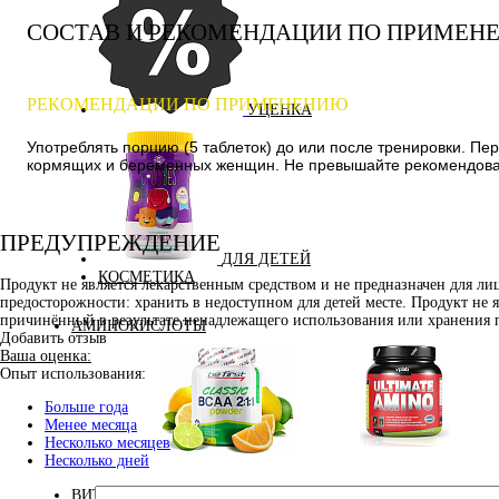
СОСТАВ И РЕКОМЕНДАЦИИ ПО ПРИМЕН
РЕКОМЕНДАЦИИ ПО ПРИМЕНЕНИЮ
УЦЕНКА
Употреблять порцию (5 таблеток) до или после тренировки. Пе
кормящих и беременных женщин. Не превышайте рекомендованн
ПРЕДУПРЕЖДЕНИЕ
ДЛЯ ДЕТЕЙ
КОСМЕТИКА
Продукт не является лекарственным средством и не предназначен для л
предосторожности: хранить в недоступном для детей месте. Продукт не 
причинённый в результате ненадлежащего использования или хранения 
АМИНОКИСЛОТЫ
Добавить отзыв
Ваша оценка:
Опыт использования:
Больше года
Менее месяца
Несколько месяцев
Аминокислоты
Несколько дней
Bcaa
комплексные
ВИТАМИНЫ И МИНЕРАЛЫ