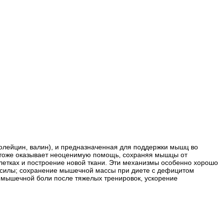
золейцин, валин), и предназначенная для поддержки мышц во
A тоже оказывает неоценимую помощь, сохраняя мышцы от
летках и построение новой ткани. Эти механизмы особенно хорошо
 силы; сохранение мышечной массы при диете с дефицитом
е мышечной боли после тяжелых тренировок, ускорение