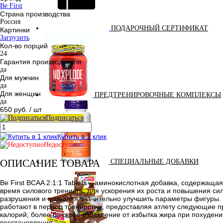
Be First
Страна производства
Россия
ПОДАРОЧНЫЙ СЕРТИФИКАТ
Картинки
Загрузить
Кол-во порций
24
Гарантия производителя
да
Для мужчин
да
Для женщин
ПРЕДТРЕНИРОВОЧНЫЕ КОМПЛЕКСЫ
да
650 руб.
/ шт
Подписаться
Купить в 1 клик
Недоступно
ОПИСАНИЕ ТОВАРА
СПЕЦИАЛЬНЫЕ ДОБАВКИ
Be First BCAA 2:1:1 Tablets – аминокислотная добавка, содержащ
время силового тренинга, для ускорения их роста и повышения с
разрушения и позволяя значительно улучшить параметры фигуры. 
работают в период тренировки, предоставляя атлету следующие 
калорий; более быстрое избавление от избытка жира при похуден
восстановления.