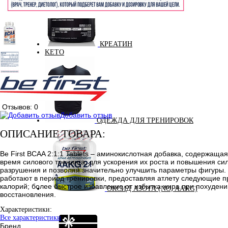
КРЕАТИН
KETO
Отзывов: 0
Добавить отзыв
ОДЕЖДА ДЛЯ ТРЕНИРОВОК
ОПИСАНИЕ ТОВАРА:
Be First BCAA 2:1:1 Tablets – аминокислотная добавка, содержащ
время силового тренинга, для ускорения их роста и повышения с
разрушения и позволяя значительно улучшить параметры фигуры. 
работают в период тренировки, предоставляя атлету следующие 
калорий; более быстрое избавление от избытка жира при похуден
ОКСИД АЗОТА (NO, AAKG)
восстановления.
Характеристики:
Все характеристики
Бренд