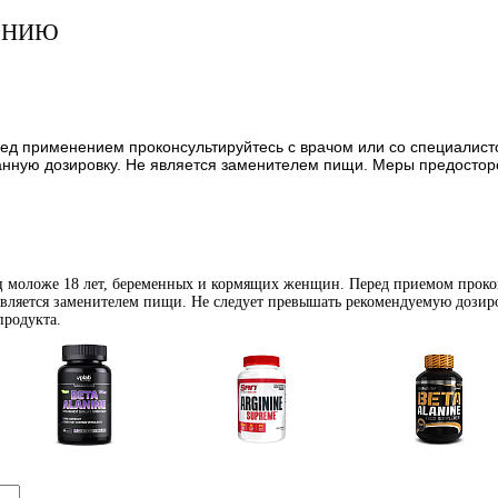
ЕНИЮ
ред применением проконсультируйтесь с врачом или со специалист
ую дозировку. Не является заменителем пищи. Меры предосторожн
иц моложе 18 лет, беременных и кормящих женщин. Перед приемом проко
является заменителем пищи. Не следует превышать рекомендуемую дозиро
продукта.
Аминокислоты
Аргинин (l-arginine)
Бета-аланин
отдельные