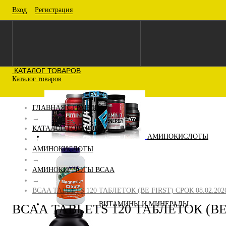
Вход
Регистрация
КАТАЛОГ ТОВАРОВ
Каталог товаров
ГЛАВНАЯ СТРАНИЦА
→
КАТАЛОГ ТОВАРОВ
АМИНОКИСЛОТЫ
→
АМИНОКИСЛОТЫ
→
АМИНОКИСЛОТЫ BCAA
→
BCAA TABLETS 120 ТАБЛЕТОК (BE FIRST) СРОК 08.02.202
ВИТАМИНЫ И МИНЕРАЛЫ
BCAA TABLETS 120 ТАБЛЕТОК (BE F