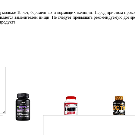
иц моложе 18 лет, беременных и кормящих женщин. Перед приемом проко
является заменителем пищи. Не следует превышать рекомендуемую дозиро
продукта.
Аминокислоты
Аргинин (l-arginine)
Бета-аланин
отдельные