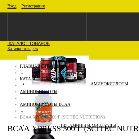
Вход
Регистрация
КАТАЛОГ ТОВАРОВ
Каталог товаров
ГЛАВНАЯ СТРАНИЦА
→
КАТАЛОГ ТОВАРОВ
АМИНОКИСЛОТЫ
→
АМИНОКИСЛОТЫ
→
АМИНОКИСЛОТЫ BCAA
→
BCAA XPRESS 500 Г (SCITEC NUTRITION)
ВИТАМИНЫ И МИНЕРАЛЫ
BCAA XPRESS 500 Г (SCITEC NUTR