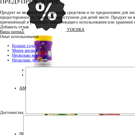
ПРЕДУПРЕЖДЕНИЕ
Продукт не является лекарственным средством и не предназначен для л
предосторожности: хранить в недоступном для детей месте. Продукт не 
причинённый в результате ненадлежащего использования или хранения 
Добавить отзыв
УЦЕНКА
Ваша оценка:
Опыт использования:
Больше года
Менее месяца
Несколько месяцев
Несколько дней
ДЛЯ ДЕТЕЙ
КОСМЕТИКА
АМИНОКИСЛОТЫ
Достоинства:
Аминокислоты
Bcaa
комплексные
ВИТАМИНЫ И МИНЕРАЛЫ