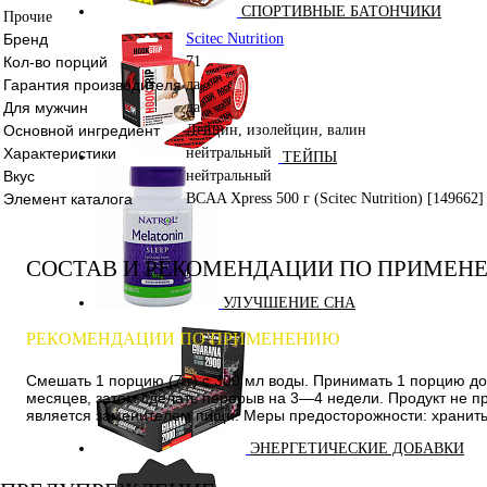
СПОРТИВНЫЕ БАТОНЧИКИ
Прочие
Бренд
Scitec Nutrition
Кол-во порций
71
Гарантия производителя
да
Для мужчин
да
Основной ингредиент
Лейцин, изолейцин, валин
Характеристики
нейтральный
ТЕЙПЫ
Вкус
нейтральный
Элемент каталога
BCAA Xpress 500 г (Scitec Nutrition) [149662]
СОСТАВ И РЕКОМЕНДАЦИИ ПО ПРИМЕН
УЛУЧШЕНИЕ СНА
РЕКОМЕНДАЦИИ ПО ПРИМЕНЕНИЮ
Смешать 1 порцию (7 г) с 300 мл воды. Принимать 1 порцию до
месяцев, затем сделать перерыв на 3—4 недели. Продукт не 
является заменителем пищи. Меры предосторожности: хранить 
ЭНЕРГЕТИЧЕСКИЕ ДОБАВКИ