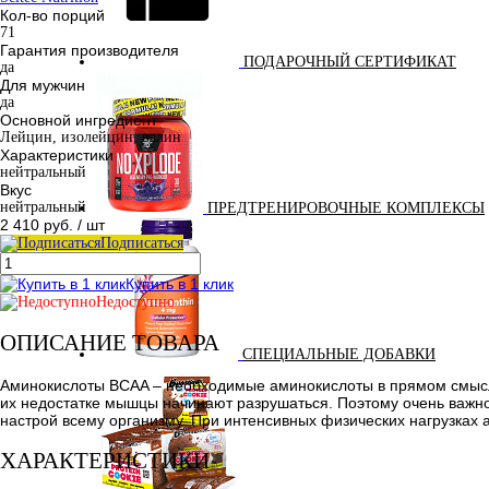
Кол-во порций
71
Гарантия производителя
ПОДАРОЧНЫЙ СЕРТИФИКАТ
да
Для мужчин
да
Основной ингредиент
Лейцин, изолейцин, валин
Характеристики
нейтральный
Вкус
нейтральный
ПРЕДТРЕНИРОВОЧНЫЕ КОМПЛЕКСЫ
2 410 руб.
/ шт
Подписаться
Купить в 1 клик
Недоступно
ОПИСАНИЕ ТОВАРА
СПЕЦИАЛЬНЫЕ ДОБАВКИ
Аминокислоты BCAA – необходимые аминокислоты в прямом смысле 
их недостатке мышцы начинают разрушаться. Поэтому очень важно
настрой всему организму. При интенсивных физических нагрузках 
ХАРАКТЕРИСТИКИ