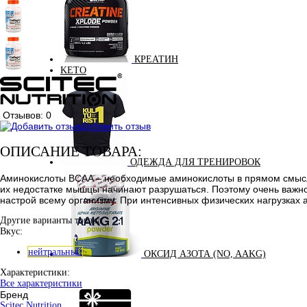
КРЕАТИН
KETO
Отзывов: 0
Добавить отзыв
ОПИСАНИЕ ТОВАРА:
ОДЕЖДА ДЛЯ ТРЕНИРОВОК
Аминокислоты BCAA – необходимые аминокислоты в прямом смысле 
их недостатке мышцы начинают разрушаться. Поэтому очень важно
настрой всему организму. При интенсивных физических нагрузках 
Другие варианты товара:
Вкус:
нейтральный
ОКСИД АЗОТА (NO, AAKG)
Характеристики:
Все характеристики
Бренд
Scitec Nutrition