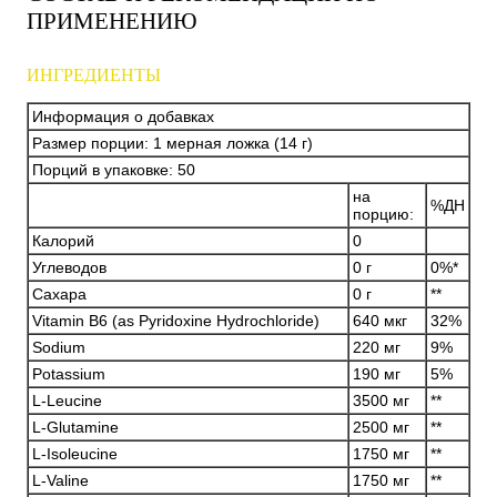
ПРИМЕНЕНИЮ
ИНГРЕДИЕНТЫ
Информация о добавках
Размер порции: 1 мерная ложка (14 г)
Порций в упаковке: 50
на
%ДН
порцию:
Калорий
0
Углеводов
0 г
0%*
Сахара
0 г
**
Vitamin B6 (as Pyridoxine Hydrochloride)
640 мкг
32%
Sodium
220 мг
9%
Potassium
190 мг
5%
L-Leucine
3500 мг
**
L-Glutamine
2500 мг
**
L-Isoleucine
1750 мг
**
L-Valine
1750 мг
**