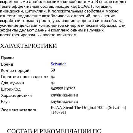
выраженными анаболическими способностями. В состав входят
такие эффективные составляющие как ВСАА, Глютамин,
пиридоксин, цитруллин. К положительным свойствам можно
отнести: подавление катаболических явлений, повышение
выработки гормона роста, увеличение скорости синтеза белка,
усиление действия компонентов синергетическим образом. Эти
эффекты делают данный комплекс одним из лучших
послетренировочных восстановителем.
ХАРАКТЕРИСТИКИ
Прочие
Бренд
Scivation
Кол-во порций
50
Гарантия производителя
да
Для мужчин
да
ШтрихКод
842595110395
Характеристики
клубника-киви
Вкус
клубника-киви
BCAA Xtend The Original 700 г (Scivation)
Элемент каталога
[146791]
СОСТАВ И РЕКОМЕНДАЦИИ ПО