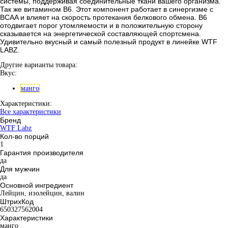
системы, поддерживая соединительные ткани вашего организма.
Так же витамином B6. Этот компонент работает в синергизме с
BCAA и влияет на скорость протекания белкового обмена. B6
отодвигает порог утомляемости и в положительную сторону
сказывается на энергетической составляющей спортсмена.
Удивительно вкусный и самый полезный продукт в линейке WTF
LABZ.
Другие варианты товара:
Вкус:
манго
Характеристики:
Все характеристики
Бренд
WTF Labz
Кол-во порций
1
Гарантия производителя
да
Для мужчин
да
Основной ингредиент
Лейцин, изолейцин, валин
ШтрихКод
650327562004
Характеристики
манго