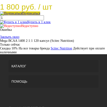
1 800 руб.
/ шт
Подписаться
Купить в 1 клик
Недоступно
Ошибка
Закрыть окно
Mega BCAA 1400 2:1:1 120 капсул (Scitec Nutrition)
Только сейчас
Скидка 10%
На все товары брeнда
Scitec Nutrition
Действует при оплате
наличными
КАТАЛОГ
ПОМОЩЬ