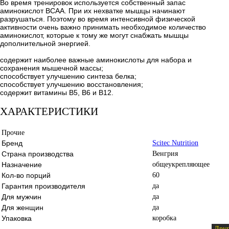
Во время тренировок используется собственный запас
аминокислот BCAA. При их нехватке мышцы начинают
разрушаться. Поэтому во время интенсивной физической
активности очень важно принимать необходимое количество
аминокислот, которые к тому же могут снабжать мышцы
дополнительной энергией.
содержит наиболее важные аминокислоты для набора и
сохранения мышечной массы;
способствует улучшению синтеза белка;
способствует улучшению восстановления;
содержит витамины B5, B6 и B12.
ХАРАКТЕРИСТИКИ
Прочие
Бренд
Scitec Nutrition
Страна производства
Венгрия
Назначение
общеукрепляющее
Кол-во порций
60
Гарантия производителя
да
Для мужчин
да
Для женщин
да
Упаковка
коробка
Дру