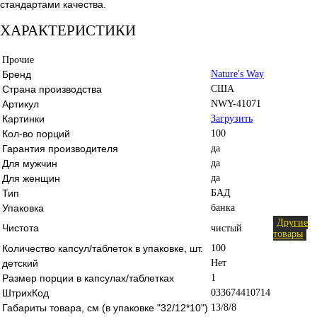
стандартами качества.
ХАРАКТЕРИСТИКИ
Прочие
Бренд
Nature's Way
Страна производства
США
Артикул
NWY-41071
Картинки
Загрузить
Кол-во порций
100
Гарантия производителя
да
Для мужчин
да
Для женщин
да
Тип
БАД
Упаковка
банка
Другие
Чистота
чистый
товары
Количество капсул/таблеток в упаковке, шт.
100
детский
Нет
Размер порции в капсулах/таблетках
1
ШтрихКод
033674410714
Габариты товара, см (в упаковке "32/12*10")
13/8/8