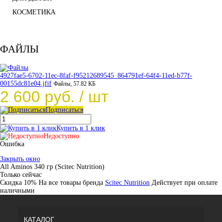
КОСМЕТИКА
ФАЙЛЫ
4927fae5-6702-11ec-8faf-f95212689545_864791ef-64f4-11ed-b77f-
00155dc81e04.jfif
Файлы, 57.82 КБ
2 600 руб.
/ шт
Подписаться
Купить в 1 клик
Недоступно
Ошибка
Закрыть окно
All Aminos 340 гр (Scitec Nutrition)
Только сейчас
Скидка 10%
На все товары брeнда
Scitec Nutrition
Действует при оплате
наличными
КАТАЛОГ