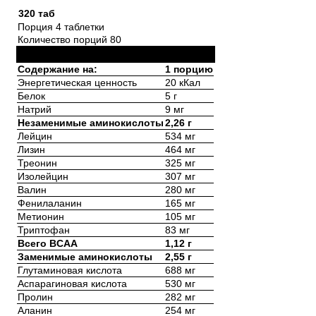
320 таб
Порция 4 таблетки
Количество порций 80
Содержание на:
1 порцию
Энергетическая ценность
20 кКал
Белок
5 г
Натрий
9 мг
Незаменимые аминокислоты
2,26 г
Лейцин
534 мг
Лизин
464 мг
Треонин
325 мг
Изолейцин
307 мг
Валин
280 мг
Фенилаланин
165 мг
Метионин
105 мг
Триптофан
83 мг
Всего BCAA
1,12 г
Заменимые аминокислоты
2,55 г
Глутаминовая кислота
688 мг
Аспарагиновая кислота
530 мг
Пролин
282 мг
Аланин
254 мг