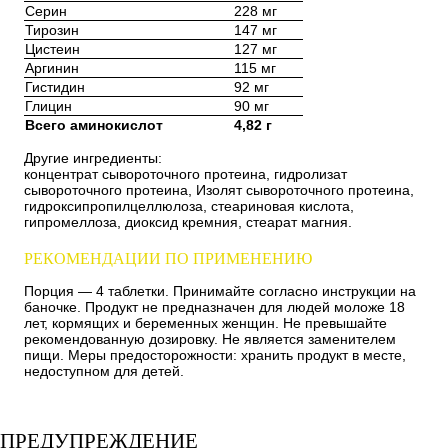
Серин
228 мг
Тирозин
147 мг
Цистеин
127 мг
Аргинин
115 мг
Гистидин
92 мг
Глицин
90 мг
Всего аминокислот
4,82 г
Другие ингредиенты:
концентрат сывороточного протеина, гидролизат
сывороточного протеина, Изолят сывороточного протеина,
гидроксипропилцеллюлоза, стеариновая кислота,
гипромеллоза, диоксид кремния, стеарат магния.
РЕКОМЕНДАЦИИ ПО ПРИМЕНЕНИЮ
Порция — 4 таблетки. Принимайте согласно инструкции на
баночке. Продукт не предназначен для людей моложе 18
лет, кормящих и беременных женщин. Не превышайте
рекомендованную дозировку. Не является заменителем
пищи. Меры предосторожности: хранить продукт в месте,
недоступном для детей.
ПРЕДУПРЕЖДЕНИЕ