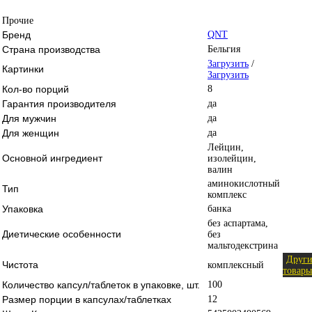
Прочие
Бренд
QNT
Страна производства
Бельгия
Загрузить
/
Картинки
Загрузить
Кол-во порций
8
Гарантия производителя
да
Для мужчин
да
Для женщин
да
Лейцин,
Основной ингредиент
изолейцин,
валин
аминокислотный
Тип
комплекс
Упаковка
банка
без аспартама,
Диетические особенности
без
мальтодекстрина
Други
Чистота
комплексный
товары
Количество капсул/таблеток в упаковке, шт.
100
Размер порции в капсулах/таблетках
12