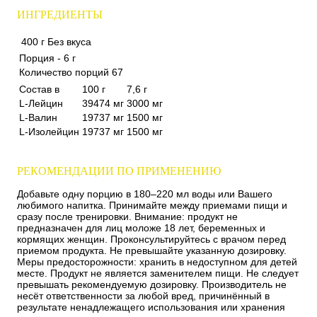
ИНГРЕДИЕНТЫ
400 г
Без вкуса
Порция - 6 г
Количество порций 67
Состав в
100 г
7,6 г
L-Лейцин
39474 мг
3000 мг
L-Валин
19737 мг
1500 мг
L-Изолейцин
19737 мг
1500 мг
РЕКОМЕНДАЦИИ ПО ПРИМЕНЕНИЮ
Добавьте одну порцию в 180–220 мл воды или Вашего
любимого напитка. Принимайте между приемами пищи и
сразу после тренировки. Внимание: продукт не
предназначен для лиц моложе 18 лет, беременных и
кормящих женщин. Проконсультируйтесь с врачом перед
приемом продукта. Не превышайте указанную дозировку.
Меры предосторожности: хранить в недоступном для детей
месте. Продукт не является заменителем пищи. Не следует
превышать рекомендуемую дозировку. Производитель не
несёт ответственности за любой вред, причинённый в
результате ненадлежащего использования или хранения