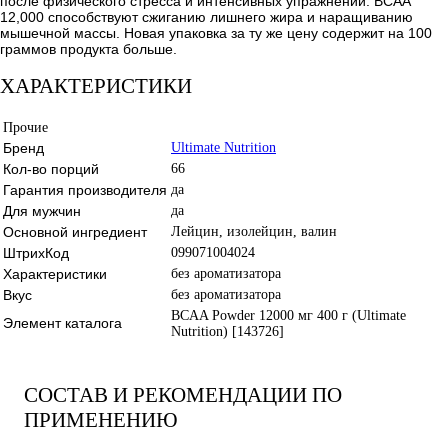
после физического стресса и интенсивных упражнений. BCAA
12,000 способствуют сжиганию лишнего жира и наращиванию
мышечной массы. Новая упаковка за ту же цену содержит на 100
граммов продукта больше.
ХАРАКТЕРИСТИКИ
Прочие
Бренд
Ultimate Nutrition
Кол-во порций
66
Гарантия производителя
да
Для мужчин
да
Основной ингредиент
Лейцин, изолейцин, валин
ШтрихКод
099071004024
Характеристики
без ароматизатора
Вкус
без ароматизатора
BCAA Powder 12000 мг 400 г (Ultimate
Элемент каталога
Nutrition) [143726]
СОСТАВ И РЕКОМЕНДАЦИИ ПО
ПРИМЕНЕНИЮ