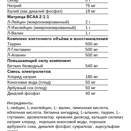
Натрий
75 мг
Калий (как дикалий фосфат)
18 мг
Матрица BCAA 2:1:1
Л-Лейцин (микронизированный)
2 г
Л-Изолейцин (микронизированный)
1 г
Л-Валин
1 г
Комплекс клеточного объёма и восстановления
Таурин
500 мг
Л-Глютамин
500 мг
Л-Аланин
500 мг
Повышающий силу компонент
Бетаин безводный
540 мг
Смесь электролитов
Хлорид натрия
180 мг
Кокосовая вода (плод)
50 мг
Арбузный сок (плод)
50 мг
Дикалий фосфат
40 мг
Ингредиенты:
L-лейцин, L-изолейцин, L- валин, лимонная кислота,
яблочная кислота, бетаина ангидрид, L-аланин, таурин, L-
глутамин, ароматизатор, кремния диоксид, кальция силикат,
натрия хлорид , порошок кокосовой воды, порошок
арбузного сока, дикалия фосфат, сукралоза , ацесульфам
калия.