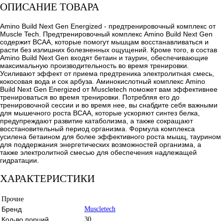
ОПИСАНИЕ ТОВАРА
Amino Build Next Gen Energized - предтренировочный комплекс от
Muscle Tech. Предтренировочный комплекс Amino Build Next Gen
содержит BCAA, которые помогут мышцам восстанавливаться и
расти без излишних болезненных ощущений. Кроме того, в состав
Amino Build Next Gen входят бетаин и таурин, обеспечивающие
максимальную производительность во время тренировки.
Усиливают эффект от приема предтреника электролитная смесь,
кокосовая вода и сок арбуза. Аминокислотный комплекс Amino
Build Next Gen Energized от Muscletech поможет вам эффективнее
тренироваться во время тренировки. Потребляя его до
тренировочной сессии и во время нее, вы снабдите себя важными
для мышечного роста BCAA, которые ускоряют синтез белка,
предупреждают развитие катаболизма, а также сокращают
восстановительный период организма. Формула комплекса
усилена бетаином для более эффективного роста мышц, таурином
для поддержания энергетических возможностей организма, а
также электролитной смесью для обеспечения надлежащей
гидратации.
ХАРАКТЕРИСТИКИ
Прочие
Бренд
Muscletech
Кол-во порций
30