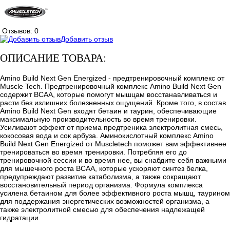
Отзывов: 0
Добавить отзыв
ОПИСАНИЕ ТОВАРА:
Amino Build Next Gen Energized - предтренировочный комплекс от
Muscle Tech. Предтренировочный комплекс Amino Build Next Gen
содержит BCAA, которые помогут мышцам восстанавливаться и
расти без излишних болезненных ощущений. Кроме того, в состав
Amino Build Next Gen входят бетаин и таурин, обеспечивающие
максимальную производительность во время тренировки.
Усиливают эффект от приема предтреника электролитная смесь,
кокосовая вода и сок арбуза. Аминокислотный комплекс Amino
Build Next Gen Energized от Muscletech поможет вам эффективнее
тренироваться во время тренировки. Потребляя его до
тренировочной сессии и во время нее, вы снабдите себя важными
для мышечного роста BCAA, которые ускоряют синтез белка,
предупреждают развитие катаболизма, а также сокращают
восстановительный период организма. Формула комплекса
усилена бетаином для более эффективного роста мышц, таурином
для поддержания энергетических возможностей организма, а
также электролитной смесью для обеспечения надлежащей
гидратации.