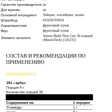
Гарантия производителя
да
Для мужчин
да
Основной ингредиент
Лейцин, изолейцин, валин
ШтрихКод
631656703924
Характеристики
фруктовый пунш
Вкус
фруктовый пунш
Amino Build Next Gen 30 порций
Элемент каталога
(MuscleTech) [145231]
СОСТАВ И РЕКОМЕНДАЦИИ ПО
ПРИМЕНЕНИЮ
ИНГРЕДИЕНТЫ
261 г
арбуз
Порция 9 г
Количество порций 30
Содержание на:
1 порцию
Углеводы
1 г
сахар
0 г