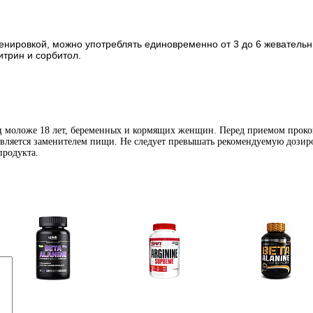
енировкой, можно употреблять единовременно от 3 до 6 жевательны
итрин и сорбитол.
иц моложе 18 лет, беременных и кормящих женщин. Перед приемом проко
является заменителем пищи. Не следует превышать рекомендуемую дозиро
продукта.
Аминокислоты
Аргинин (l-arginine)
Бета-аланин
отдельные