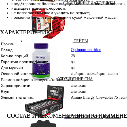
СПОРТИВНЫЕ БАТОНЧИКИ
предотвращает болевые ощущения из-за молочной кислоты;
насыщает ткани кислородом;
не позволяет мышцам уходить на отдыхе;
применяется для наращивания сухой мышечной массы.
ХАРАКТЕРИСТИКИ
ТЕЙПЫ
Прочие
Бренд
Optimum nutrition
Кол-во порций
25
Гарантия производителя
да
Для мужчин
да
Основной ингредиент
Лейцин, изолейцин, валин
УЛУЧШЕНИЕ СНА
Размер порции в капсулах/таблетках
3
Характеристики
апельсин
Вкус
апельсин
Элемент каталога
Amino Energy Chewables 75 табле
СОСТАВ И РЕКОМЕНДАЦИИ ПО ПРИМЕН
ЭНЕРГЕТИЧЕСКИЕ ДОБАВКИ