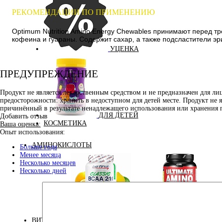
РЕКОМЕНДАЦИИ ПО ПРИМЕНЕНИЮ
Optimum Nutrition Amino Energy Chewables принимают перед тр
кофеина и гуараны. Содержит сахар, а также подсластители эр
УЦЕНКА
ПРЕДУПРЕЖДЕНИЕ
Продукт не является лекарственным средством и не предназначен для л
предосторожности: хранить в недоступном для детей месте. Продукт не 
причинённый в результате ненадлежащего использования или хранения 
ДЛЯ ДЕТЕЙ
Добавить отзыв
КОСМЕТИКА
Ваша оценка:
Опыт использования:
АМИНОКИСЛОТЫ
Больше года
Менее месяца
Несколько месяцев
Несколько дней
Аминокислоты
Bcaa
комплексные
ВИТАМИНЫ И МИНЕРАЛЫ