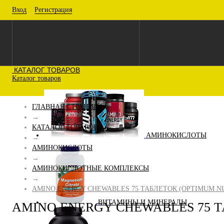
Вход
Регистрация
КАТАЛОГ ТОВАРОВ
Каталог товаров
ГЛАВНАЯ СТРАНИЦА
→
КАТАЛОГ ТОВАРОВ
АМИНОКИСЛОТЫ
→
АМИНОКИСЛОТЫ
→
АМИНОКИСЛОТНЫЕ КОМПЛЕКСЫ
→
AMINO ENERGY CHEWABLES 75 ТАБЛЕТОК (OPTIMUM N
ВИТАМИНЫ И МИНЕРАЛЫ
AMINO ENERGY CHEWABLES 75 Т