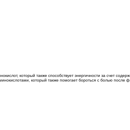
инокислот, который также способствует энергичности за счет содер
минокислотами, который также помогает бороться с болью после фи