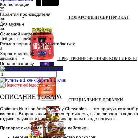
Кол-во порций
25
Гарантия производителя
ПОДАРОЧНЫЙ СЕРТИФИКАТ
да
Для мужчин
да
Основной ингредиент
Лейцин, изолейцин, валин
Размер порции в капсулах/таблетках
3
Характеристики
апельсин
ПРЕДТРЕНИРОВОЧНЫЕ КОМПЛЕКСЫ
Цена по запросу
Запросить цену
Купить в 1 клик
Недоступно
ОПИСАНИЕ ТОВАРА
СПЕЦИАЛЬНЫЕ ДОБАВКИ
Optimum Nutrition Amino Energy Chewables – это продукт, который
кислоты. Вторая задача – это энергичность, выносливость в ходе 
отдыхе, улучшит их питание кислородом в ходе нагрузок.
Препарат оказывает следующее действие:
энергия и большее количество подходов;