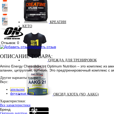
КРЕАТИН
KETO
Отзывов: 0
Добавить отзыв
ОПИСАНИЕ ТОВАРА:
ОДЕЖДА ДЛЯ ТРЕНИРОВОК
Amino Energy Chewables от Optimum Nutrition – это комплекс из ам
аланин, цитруллин, аргинин. Это предтренировочный комплекс с а
Другие варианты товара:
Вкус:
апельсин
фруктовая смесь
ОКСИД АЗОТА (NO, AAKG)
Характеристики:
Все характеристики
Бренд
Optimum nutrition